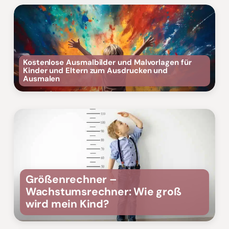
Kostenlose Ausmalbilder und Malvorlagen für
Kinder und Eltern zum Ausdrucken und
Ausmalen
Größenrechner –
Wachstumsrechner: Wie groß
wird mein Kind?