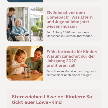
allem eines: Sie sollen dort sicher
sein.…
Zivildienst vor dem
Comeback? Was Eltern
und Jugendliche jetzt
wissen müssen
Seit Anfang 2026 werden junge
Menschen in Deutschland wieder
systematisch für einen möglichen
Wehrdienst erfasst. Nun bereitet die…
Frühstartrente für Kinder:
Warum zunächst nur der
Jahrgang 2020
profitieren soll
Zehn Euro im Monat – das klingt erst
einmal nicht nach einem riesigen
Vorsorgepaket. Über viele Jahrzehnte
angelegt,…
Sternzeichen Löwe bei Kindern: So
tickt euer Löwe-Kind