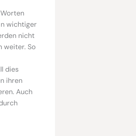
n Worten
in wichtiger
erden nicht
n weiter. So
l dies
rn ihren
eren. Auch
 durch