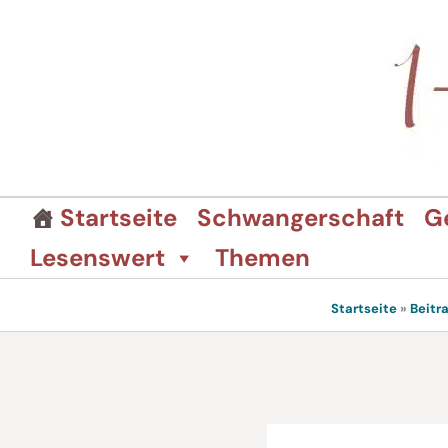
Zum
Inhalt
springen
Startseite
Schwangerschaft
G
Lesenswert
Themen
Startseite
»
Beitr