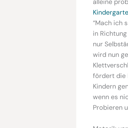
alleine pro
Kindergart
“Mach ich sc
in Richtun
nur Selbstä
wird nun ge
Klettversch
fördert die
Kindern ge
wenn es nic
Probieren 