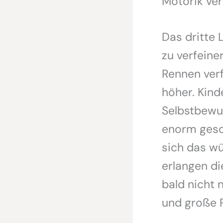
Motorik ver
Das dritte 
zu verfeine
Rennen verf
höher. Kind
Selbstbewu
enorm gesch
sich das wü
erlangen di
bald nicht
und große 