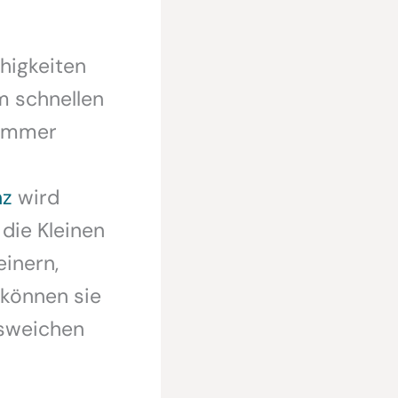
ähigkeiten
m schnellen
 immer
nz
wird
 die Kleinen
inern,
 können sie
usweichen