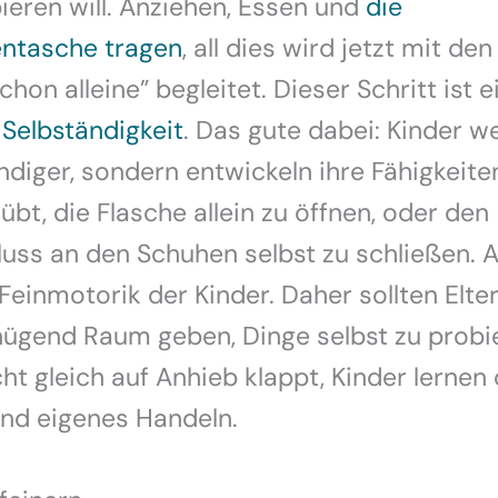
bieren will. Anziehen, Essen und
die
entasche tragen
, all dies wird jetzt mit de
hon alleine” begleitet. Dieser Schritt ist e
g
Selbständigkeit
. Das gute dabei: Kinder w
ndiger, sondern entwickeln ihre Fähigkeite
übt, die Flasche allein zu öffnen, oder den
luss an den Schuhen selbst zu schließen. Al
 Feinmotorik der Kinder. Daher sollten Elte
nügend Raum geben, Dinge selbst zu probi
ht gleich auf Anhieb klappt, Kinder lernen
und eigenes Handeln.