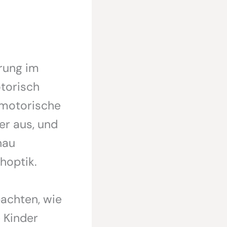
rung im
otorisch
inmotorische
ner aus, und
nau
hoptik.
achten, wie
 Kinder