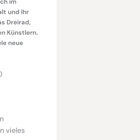
uch im
lt und ihr
s Dreirad,
en Künstlern.
ele neue
0
en
n vieles