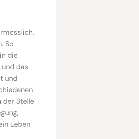
rmesslich.
n. So
in die
e und das
rt und
rschiedenen
 der Stelle
egung,
 ein Leben