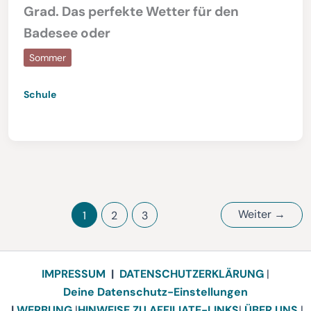
Grad. Das perfekte Wetter für den
Badesee oder
Sommer
Schule
Weiter
→
1
2
3
IMPRESSUM
|
DATENSCHUTZERKLÄRUNG
|
Deine Datenschutz-Einstellungen
|
WERBUNG
|
HINWEISE ZU AFFILIATE-LINKS
|
ÜBER UNS
|