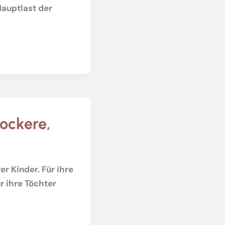
auptlast der
lockere,
r Kinder. Für ihre
r ihre Töchter