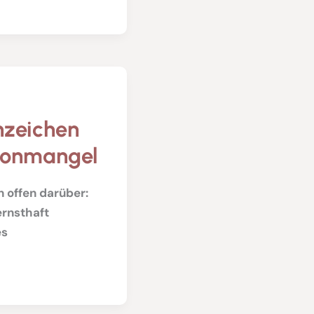
nzeichen
eronmangel
 offen darüber:
ernsthaft
es