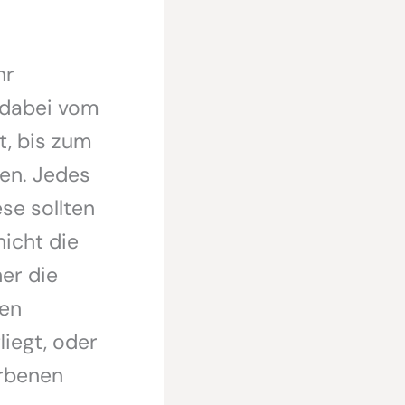
hr
 dabei vom
, bis zum
ren. Jedes
se sollten
icht die
er die
nen
iegt, oder
orbenen