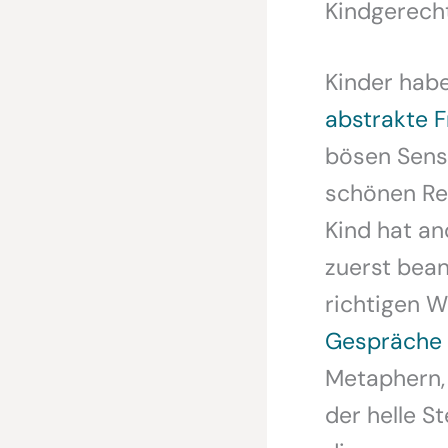
Kindgerecht
Kinder habe
abstrakte 
bösen Sens
schönen Reg
Kind hat an
zuerst bean
richtigen W
Gespräche 
Metaphern, 
der helle S