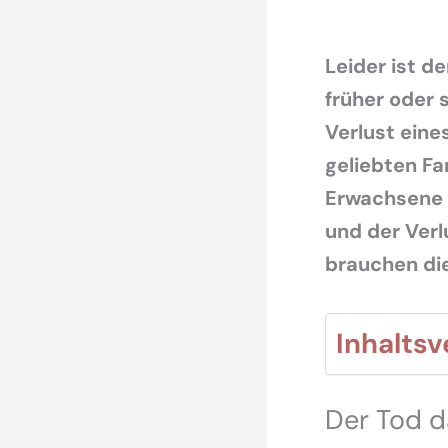
Leider ist d
früher oder 
Verlust eine
geliebten Fa
Erwachsene e
und der Verl
brauchen die 
Inhaltsv
Der Tod d