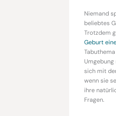
Niemand spr
beliebtes 
Trotzdem g
Geburt ein
Tabuthema e
Umgebung m
sich mit d
wenn sie se
ihre natürl
Fragen.