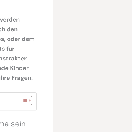
 werden
ch den
es, oder dem
s für
abstrakter
ade Kinder
ihre Fragen.
ma sein