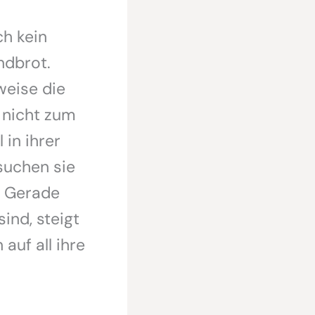
ch kein
ndbrot.
weise die
d nicht zum
in ihrer
suchen sie
. Gerade
ind, steigt
auf all ihre