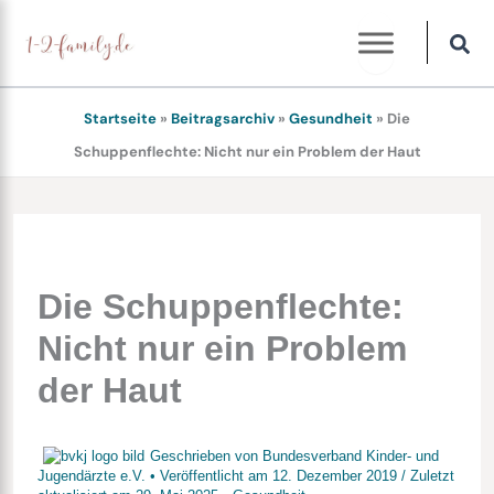
Zum
Inhalt
springen
Startseite
»
Beitragsarchiv
»
Gesundheit
»
Die
Schuppenflechte: Nicht nur ein Problem der Haut
Die Schuppenflechte:
Nicht nur ein Problem
der Haut
Geschrieben von
Bundesverband Kinder- und
Jugendärzte e.V.
• Veröffentlicht am
12. Dezember 2019
/
Zuletzt