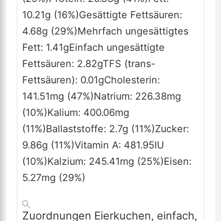
10.21
g
(16%)
Gesättigte Fettsäuren:
4.68
g
(29%)
Mehrfach ungesättigtes
Fett:
1.41
g
Einfach ungesättigte
Fettsäuren:
2.82
g
TFS (trans-
Fettsäuren):
0.01
g
Cholesterin:
141.51
mg
(47%)
Natrium:
226.38
mg
(10%)
Kalium:
400.06
mg
(11%)
Ballaststoffe:
2.7
g
(11%)
Zucker:
9.86
g
(11%)
Vitamin A:
481.95
IU
(10%)
Kalzium:
245.41
mg
(25%)
Eisen:
5.27
mg
(29%)
Zuordnungen
Eierkuchen, einfach,