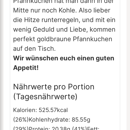
Pfannkuchen hat man dann in der
Mitte nur noch Kohle. Also lieber
die Hitze runterregeln, und mit ein
wenig Geduld und Liebe, kommen
perfekt goldbraune Pfannkuchen
auf den Tisch.
Wir wünschen euch einen guten
Appetit!
Nährwerte pro Portion
(Tagesnährwerte)
Kalorien:
525.57
kcal
(26%)
Kohlenhydrate:
85.55
g
(29%)
Protein:
20.38
g
(41%)
Fett: