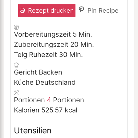
Rezept drucken
Pin Recipe
Minuten
Vorbereitungszeit
5
Min.
Minuten
Zubereitungszeit
20
Min.
Minuten
Teig Ruhezeit
30
Min.
Gericht
Backen
Küche
Deutschland
Portionen
4
Portionen
Kalorien
525.57
kcal
Utensilien