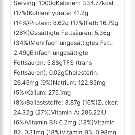
Serving:
1000
g
Kalorien:
334.77
kcal
(17%)
Kohlenhydrate:
41.2
g
(14%)
Protein:
8.62
g
(17%)
Fett:
16.79
g
(26%)
Gesättigte Fettsäuren:
5.36
g
(34%)
Mehrfach ungesättigtes Fett:
2.49
g
Einfach ungesättigte
Fettsäuren:
5.88
g
TFS (trans-
Fettsäuren):
0.02
g
Cholesterin:
26.45
mg
(9%)
Natrium:
122.85
mg
(5%)
Kalium:
275.1
mg
(8%)
Ballaststoffe:
3.87
g
(16%)
Zucker:
24.32
g
(27%)
Vitamin A:
286.22
IU
(6%)
Vitamin B1:
0.2
mg
(13%)
Vitamin
B2:
0.31
mg
(18%)
Vitamin B3:
0.98
mg