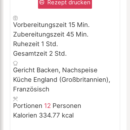
Rezept drucken
Minuten
Vorbereitungszeit
15
Min.
Minuten
Zubereitungszeit
45
Min.
Stunde
Ruhezeit
1
Std.
Stunden
Gesamtzeit
2
Std.
Gericht
Backen, Nachspeise
Küche
England (Großbritannien),
Französisch
Portionen
12
Personen
Kalorien
334.77
kcal