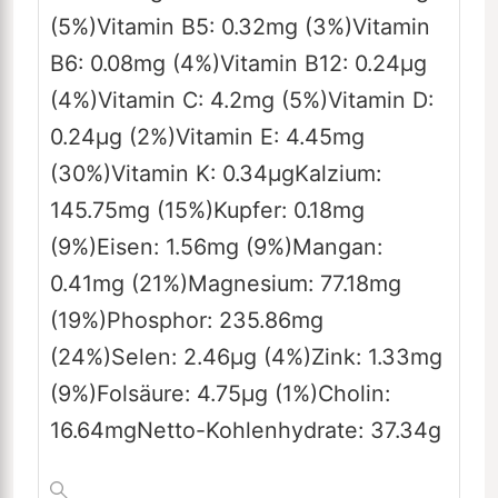
(5%)
Vitamin B5:
0.32
mg
(3%)
Vitamin
B6:
0.08
mg
(4%)
Vitamin B12:
0.24
µg
(4%)
Vitamin C:
4.2
mg
(5%)
Vitamin D:
0.24
µg
(2%)
Vitamin E:
4.45
mg
(30%)
Vitamin K:
0.34
µg
Kalzium:
145.75
mg
(15%)
Kupfer:
0.18
mg
(9%)
Eisen:
1.56
mg
(9%)
Mangan:
0.41
mg
(21%)
Magnesium:
77.18
mg
(19%)
Phosphor:
235.86
mg
(24%)
Selen:
2.46
µg
(4%)
Zink:
1.33
mg
(9%)
Folsäure:
4.75
µg
(1%)
Cholin:
16.64
mg
Netto-Kohlenhydrate:
37.34
g