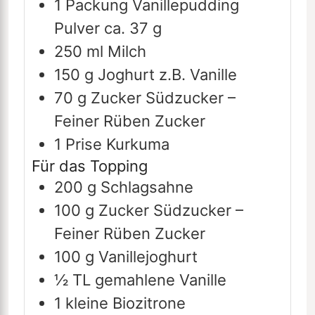
1
Packung
Vanillepudding
Pulver
ca. 37 g
250
ml
Milch
150
g
Joghurt
z.B. Vanille
70
g
Zucker
Südzucker –
Feiner Rüben Zucker
1
Prise
Kurkuma
Für das Topping
200
g
Schlagsahne
100
g
Zucker
Südzucker –
Feiner Rüben Zucker
100
g
Vanillejoghurt
½
TL
gemahlene Vanille
1
kleine
Biozitrone