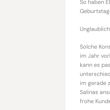
So haben El
Geburtstag
Unglaublich 
Solche Kons
im Jahr vor
kann es pas
unterschie
im gerade z
Salinas ans
frohe Kund