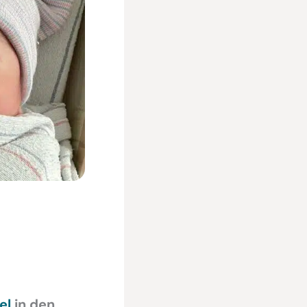
el
in den