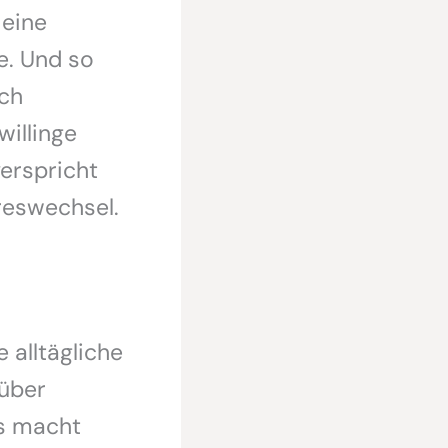
 eine
e. Und so
ach
willinge
erspricht
reswechsel.
e alltägliche
 über
as macht