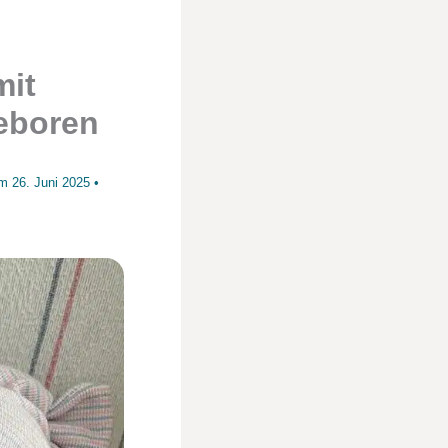
mit
eboren
 am
26. Juni 2025
•