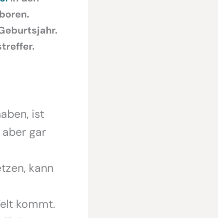
eboren.
Geburtsjahr.
treffer.
aben, ist
 aber gar
etzen, kann
Welt kommt.