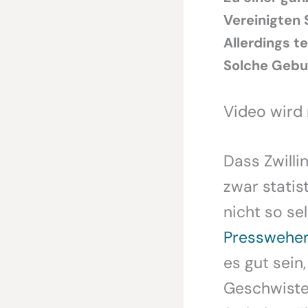
Vereinigten 
Allerdings t
Solche Gebur
Video wird
Dass Zwilli
zwar statis
nicht so se
Presswehe
es gut sein
Geschwiste