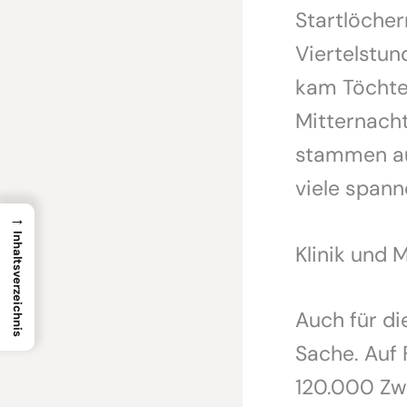
Startlöcher
Viertelstun
kam Töchter
Mitternacht
stammen au
viele span
→
Inhaltsverzeichnis
Klinik und 
Auch für die
Sache. Auf 
120.000 Zw