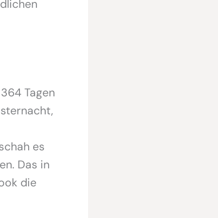
edlichen
n 364 Tagen
esternacht,
eschah es
en. Das in
book die