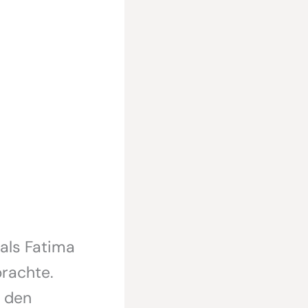
als Fatima
brachte.
n den