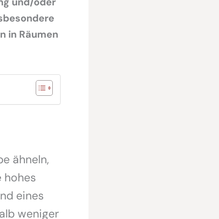
ng und/oder
insbesondere
en in Räumen
e ähneln,
e hohes
and eines
alb weniger