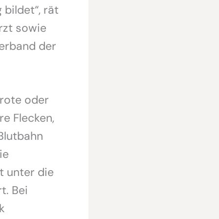
bildet“, rät
rzt sowie
verband der
rote oder
re Flecken,
Blutbahn
ie
t unter die
t. Bei
k