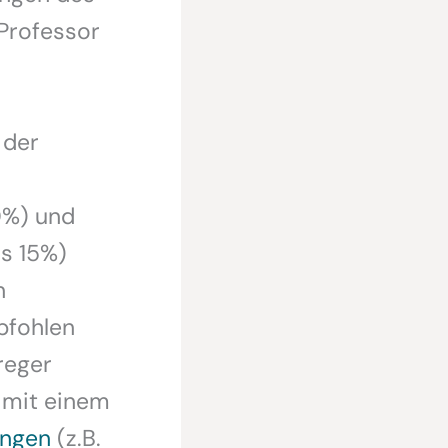
Professor
 der
0%) und
is 15%)
n
pfohlen
reger
 mit einem
ungen
(z.B.