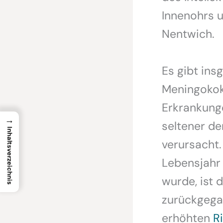
Innenohrs u
Nentwich.
Es gibt in
Meningokokk
Erkrankung
→
seltener de
Inhaltsverzeichnis
verursacht.
Lebensjahr
wurde, ist 
zurückgega
erhöhten
R