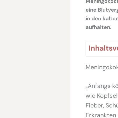
Meningokokk
eine Blutver
in den kalt
aufhalten.
Inhaltsv
Meningokok
„Anfangs k
wie Kopfsc
Fieber, Sch
Erkrankten 