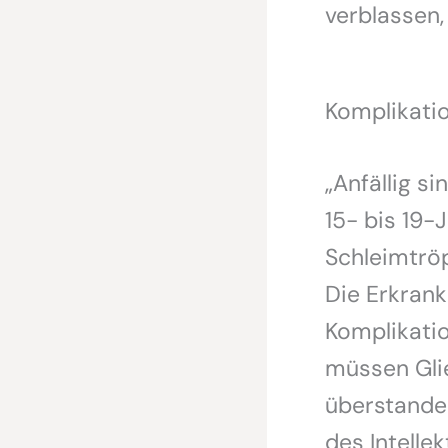
verblassen,
Komplikatio
„Anfällig s
15- bis 19-
Schleimtrö
Die Erkrank
Komplikati
müssen Gli
überstand
des Intelle