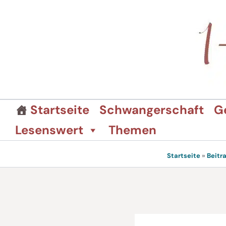
Zum
Inhalt
springen
Startseite
Schwangerschaft
G
Lesenswert
Themen
Startseite
»
Beitr