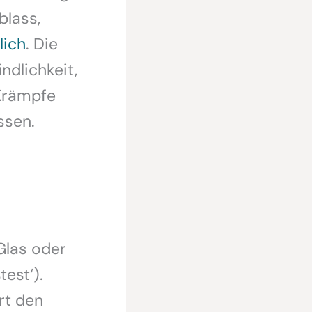
blass,
lich
. Die
ndlichkeit,
 Krämpfe
ssen.
Glas oder
est‘).
rt den