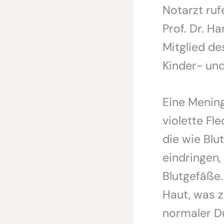
Notarzt ruf
Prof. Dr. H
Mitglied de
Kinder- und
Eine Menin
violette Fl
die wie Blu
eindringen,
Blutgefäße.
Haut, was z
normaler D