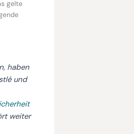
s gelte
igende
n, haben
stlé und
icherheit
rt weiter