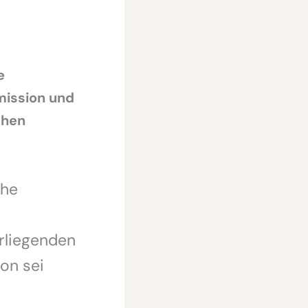
e
mission und
chen
che
rliegenden
on sei