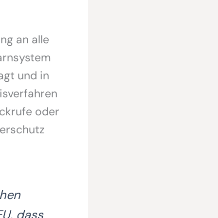
g an alle
arnsystem
agt und in
sverfahren
ückrufe oder
erschutz
chen
EU, dass