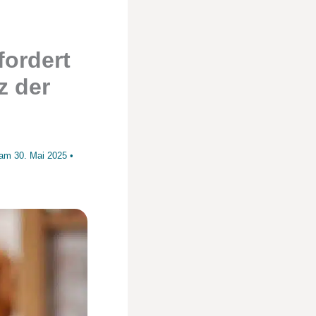
fordert
z der
t am
30. Mai 2025
•