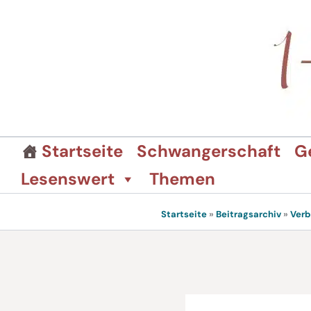
Zum
Inhalt
springen
Startseite
Schwangerschaft
G
Lesenswert
Themen
Startseite
»
Beitragsarchiv
»
Verb