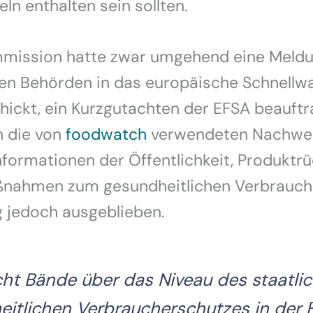
ln enthalten sein sollten.
mission hatte zwar umgehend eine Meldun
en Behörden in das europäische Schnellw
ickt, ein Kurzgutachten der EFSA beauftr
n die von
foodwatch
verwendeten Nachwei
Informationen der Öffentlichkeit, Produktr
nahmen zum gesundheitlichen Verbrauch
g jedoch ausgeblieben.
cht Bände über das Niveau des staatli
itlichen Verbraucherschutzes in der 