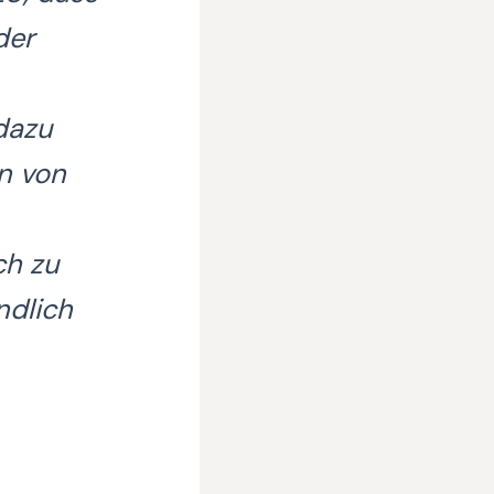
der
dazu
n von
ch zu
ndlich