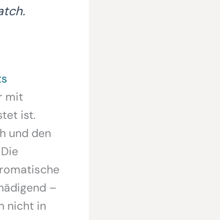
atch.
ts
r mit
et ist.
ch und den
 Die
aromatische
chädigend –
 nicht in