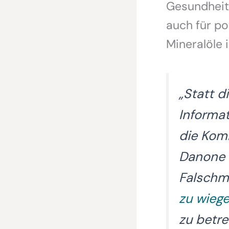
Gesundheit
auch für p
Mineralöle 
„Statt 
Informa
die Komm
Danone 
Falschm
zu wieg
zu betre