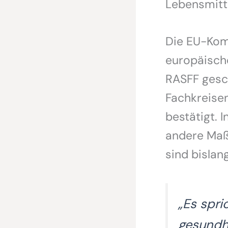
Lebensmitte
Die EU-Kom
europäisch
RASFF gesch
Fachkreise
bestätigt. 
andere Maß
sind bislan
„Es spri
gesundhe