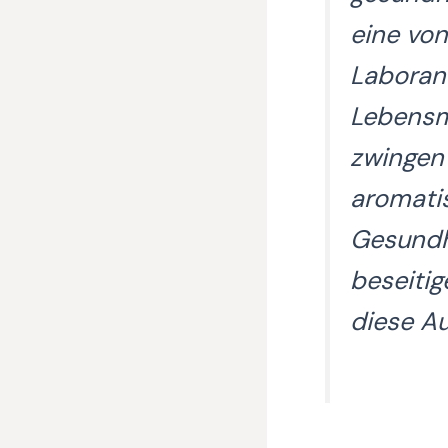
eine von
Laboran
Lebensm
zwingen 
aromati
Gesundhe
beseiti
diese A