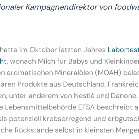
tionaler Kampagnendirektor von foodw
hatte im Oktober letzten Jahres
Labortes
cht
, wonach Milch für Babys und Kleinkinde
n aromatischen Mineralölen (MOAH) belast
waren Produkte aus Deutschland, Frankrei
en, unter anderem von Nestlé und Danone.
e Lebensmittelbehörde EFSA beschreibt 
als potenziell krebserregend und erbguts
che Rückstände selbst in kleinsten Mengen