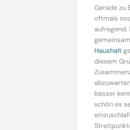
Gerade zu B
oftmals noc
aufregend. 
gemeinsam
Haushalt
ge
diesem Gru
Zusammenzi
abzuwarten,
besser kenn
schön es s
einzuschla
Streitpunk