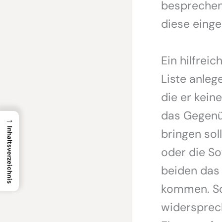
besprechen
diese einge
Ein hilfreic
Liste anleg
die er kein
das Gegenü
→
Inhaltsverzeichnis
bringen sol
oder die So
beiden das 
kommen. Sol
widersprech