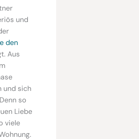
tner
eriös und
der
e den
t. Aus
em
hase
n und sich
 Denn so
euen Liebe
 viele
 Wohnung.