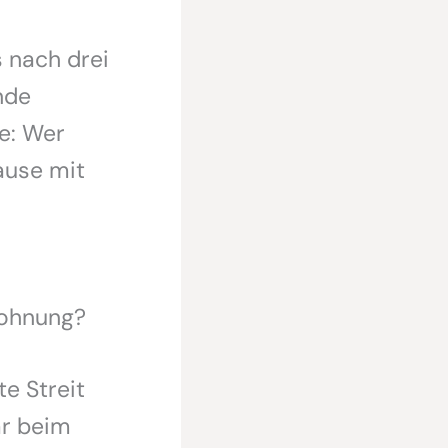
 nach drei
nde
e: Wer
ause mit
Wohnung?
te Streit
ar beim