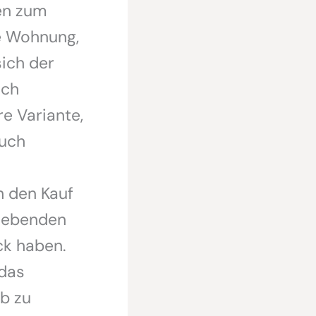
den zum
e Wohnung,
sich der
ich
re Variante,
auch
h den Kauf
Liebenden
ck haben.
 das
ab zu