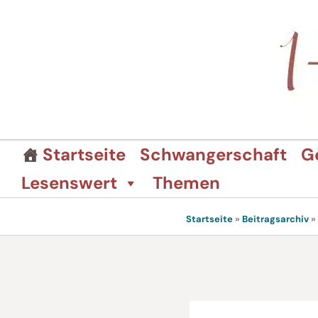
Zum
Inhalt
springen
Startseite
Schwangerschaft
G
Lesenswert
Themen
Startseite
»
Beitragsarchiv
»