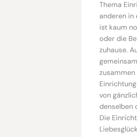
Thema Einri
anderen in 
ist kaum noc
oder die Be
zuhause. Au
gemeinsam 
zusammen z
Einrichtun
von gänzlic
denselben 
Die Einrich
Liebesglück