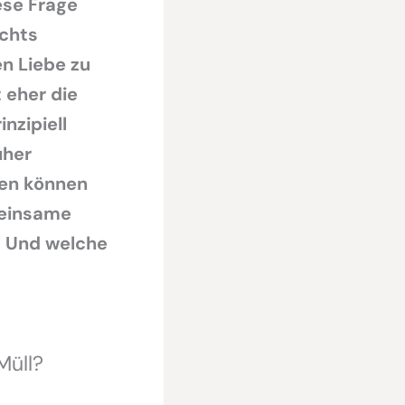
ese Frage
ichts
n Liebe zu
 eher die
nzipiell
üher
en können
meinsame
? Und welche
Müll?