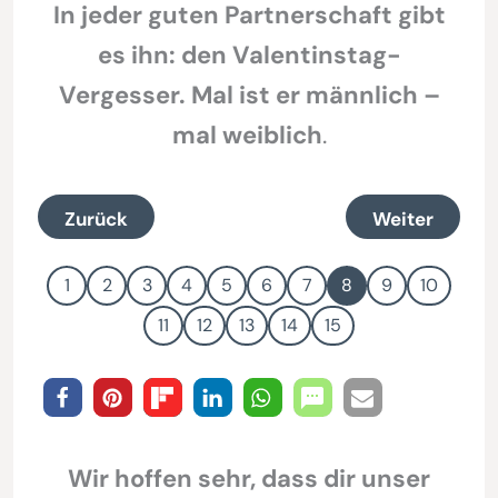
In jeder guten Partnerschaft gibt
es ihn: den Valentinstag-
Vergesser. Mal ist er männlich –
mal weiblich
.
Zurück
Weiter
1
2
3
4
5
6
7
8
9
10
11
12
13
14
15
Wir hoffen sehr, dass dir unser