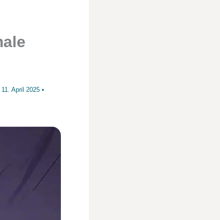
male
m
11. April 2025
•