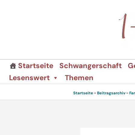
Zum
Inhalt
springen
Startseite
Schwangerschaft
G
Lesenswert
Themen
Startseite
»
Beitragsarchiv
»
Fa