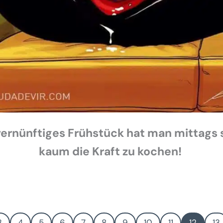
ernünftiges Frühstück hat man mittags 
kaum die Kraft zu kochen!
3
4
5
6
7
8
9
10
11
12
13