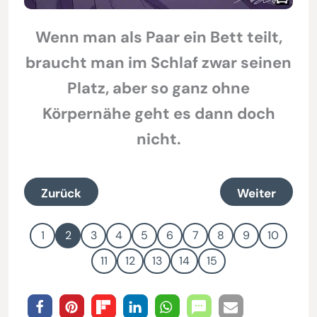
Wenn man als Paar ein Bett teilt,
braucht man im Schlaf zwar seinen
Platz, aber so ganz ohne
Körpernähe geht es dann doch
nicht.
Zurück
Weiter
1
2
3
4
5
6
7
8
9
10
11
12
13
14
15