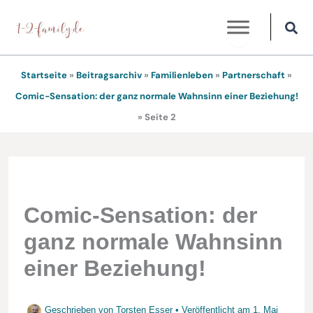
Zum
Inhalt
springen
Startseite
»
Beitragsarchiv
»
Familienleben
»
Partnerschaft
»
Comic-Sensation: der ganz normale Wahnsinn einer Beziehung!
»
Seite 2
Comic-Sensation: der
ganz normale Wahnsinn
einer Beziehung!
Geschrieben von
Torsten Esser
• Veröffentlicht am
1. Mai