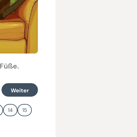
 Füße.
Weiter
14
15