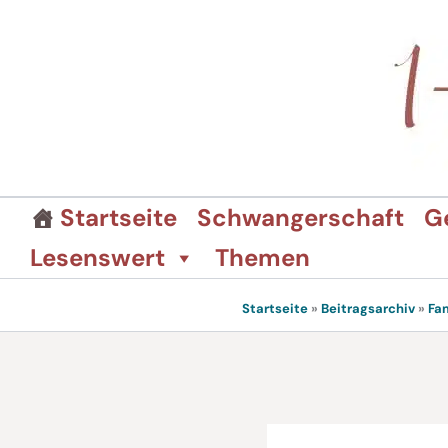
Zum
Inhalt
springen
Startseite
Schwangerschaft
G
Lesenswert
Themen
Startseite
»
Beitragsarchiv
»
Fa