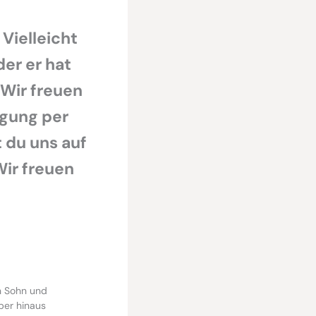
 Vielleicht
der er hat
 Wir freuen
egung per
 du uns auf
Wir freuen
n Sohn und
über hinaus