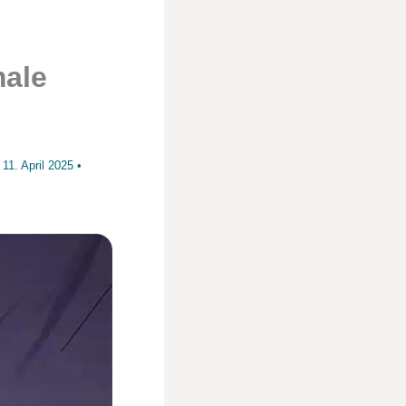
male
m
11. April 2025
•