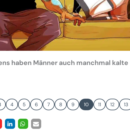
ens haben Männer auch manchmal kalte
3
4
5
6
7
8
9
10
11
12
13