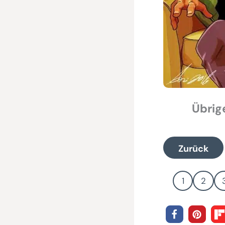
Übrig
Zurück
1
2