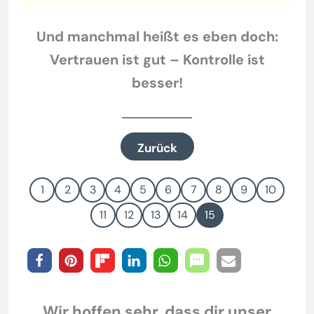
Und manchmal heißt es eben doch:
Vertrauen ist gut – Kontrolle ist
besser!
Zurück
1
2
3
4
5
6
7
8
9
10
11
12
13
14
15
Wir hoffen sehr, dass dir unser