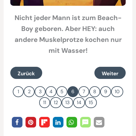
Nicht jeder Mann ist zum Beach-
Boy geboren. Aber HEY: auch
andere Muskelprotze kochen nur
mit Wasser!
Zurück
Weiter
1
2
3
4
5
6
7
8
9
10
11
12
13
14
15