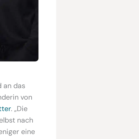
d an das
nderin von
ter
. „Die
selbst nach
eniger eine