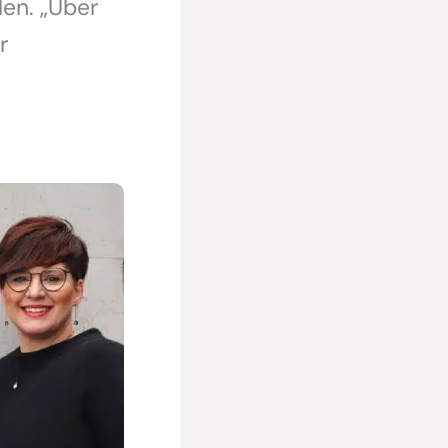
en. „Über
r