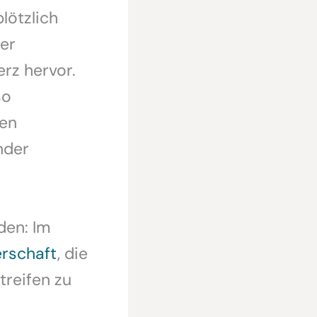
lötzlich
her
rz hervor.
so
ben
nder
den: Im
rschaft
, die
reifen zu