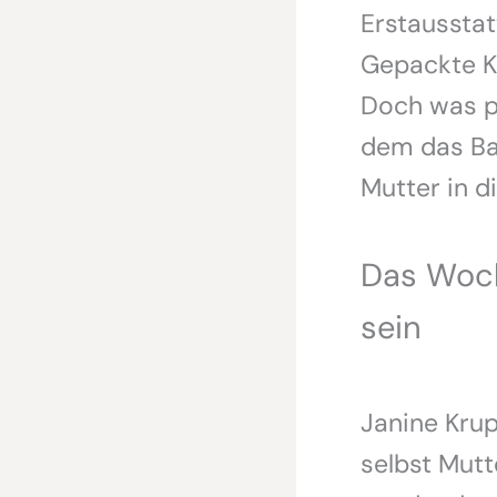
Erstausstat
Gepackte Kl
Doch was p
dem das Bab
Mutter in d
Das Woch
sein
Janine Kru
selbst Mutt