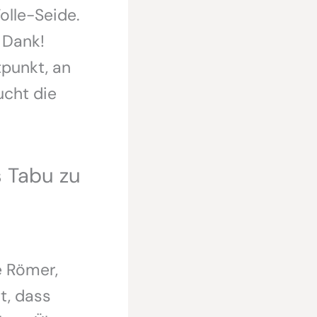
olle-Seide.
 Dank!
punkt, an
ucht die
 Tabu zu
e Römer,
t, dass