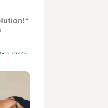
ution!“
n
ert am
9. Juni 2025
•