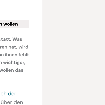
n wollen
 statt. Was
ren hat, wird
n ihnen fehlt
h wichtiger,
 wollen das
ch der
n über den