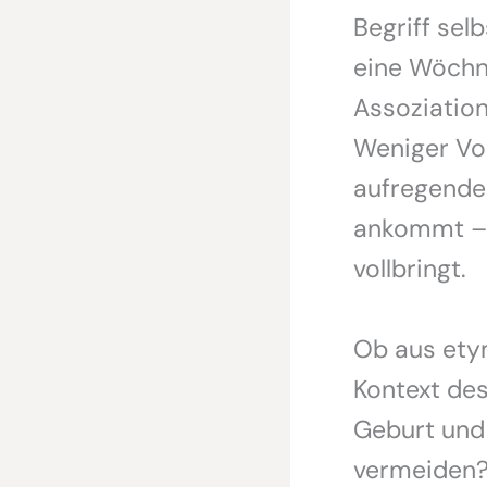
Begriff sel
eine Wöchne
Assoziatio
Weniger Vo
aufregende 
ankommt – 
vollbringt.
Ob aus ety
Kontext de
Geburt und
vermeiden?