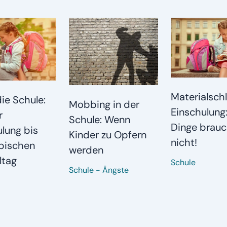
Materialsch
die Schule:
Mobbing in der
Einschulung
r
Schule: Wenn
Dinge brauc
lung bis
Kinder zu Opfern
nicht!
pischen
werden
ltag
Schule
Schule
-
Ängste