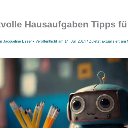
tvolle Hausaufgaben Tipps für
on
Jacqueline Esser
• Veröffentlicht am
14. Juli 2014
/
Zuletzt aktualisiert am