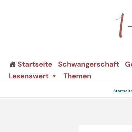
Zum
Inhalt
springen
Startseite
Schwangerschaft
G
Lesenswert
Themen
Startseit