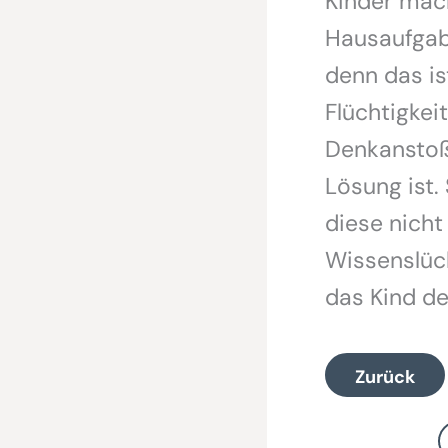
Kinder mach
Hausaufgabe
denn das is
Flüchtigke
Denkanstoß 
Lösung ist. 
diese nicht
Wissenslüc
das Kind d
Zurück