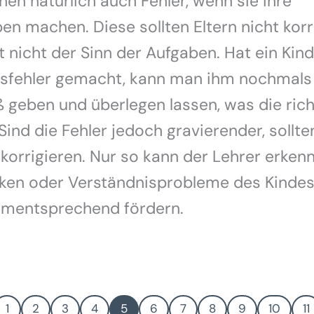
en natürlich auch Fehler, wenn sie ihre
n machen. Diese sollten Eltern nicht korr
t nicht der Sinn der Aufgaben. Hat ein Kind
itsfehler gemacht, kann man ihm nochmals
geben und überlegen lassen, was die rich
Sind die Fehler jedoch gravierender, sollte
 korrigieren. Nur so kann der Lehrer erken
ken oder Verständnisprobleme des Kindes
ementsprechend fördern.
1
2
3
4
5
6
7
8
9
10
11