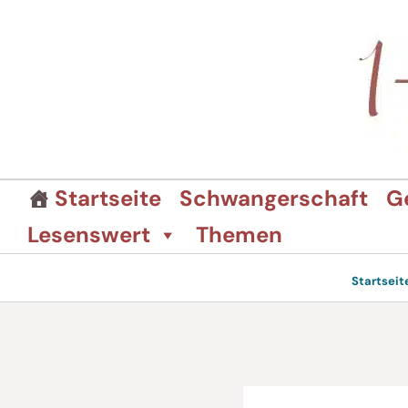
Zum
Inhalt
springen
Startseite
Schwangerschaft
G
Lesenswert
Themen
Startseit