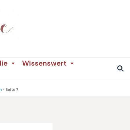
lie
Wissenswert
n
»
Seite 7