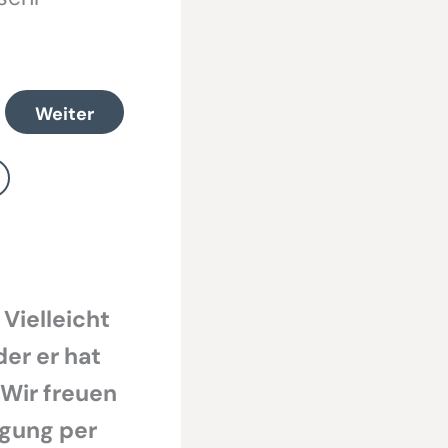
Weiter
 Vielleicht
der er hat
 Wir freuen
egung per