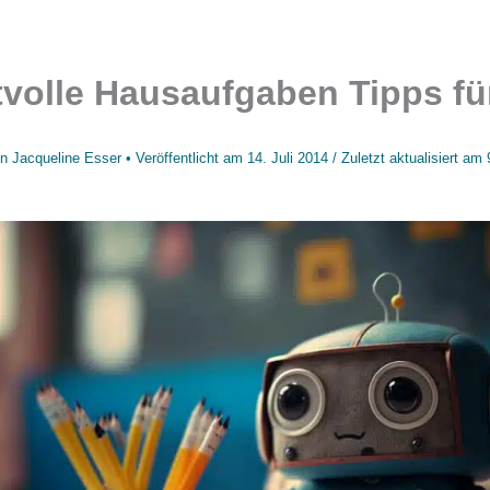
tvolle Hausaufgaben Tipps für
on
Jacqueline Esser
• Veröffentlicht am
14. Juli 2014
/
Zuletzt aktualisiert am