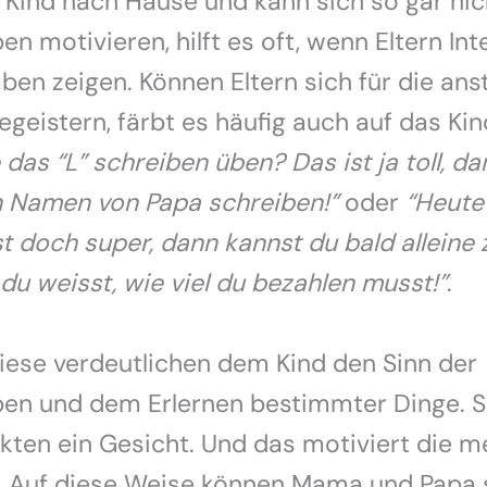
ind nach Hause und kann sich so gar nich
n motivieren, hilft es oft, wenn Eltern Int
ben zeigen. Können Eltern sich für die an
geistern, färbt es häufig auch auf das Kin
 das “L” schreiben üben? Das ist ja toll, d
n Namen von Papa schreiben!”
oder
“Heute
t doch super, dann kannst du bald alleine
 du weisst, wie viel du bezahlen musst!”
.
iese verdeutlichen dem Kind den Sinn der
en und dem Erlernen bestimmter Dinge. S
ten ein Gesicht. Und das motiviert die m
r. Auf diese Weise können Mama und Papa 