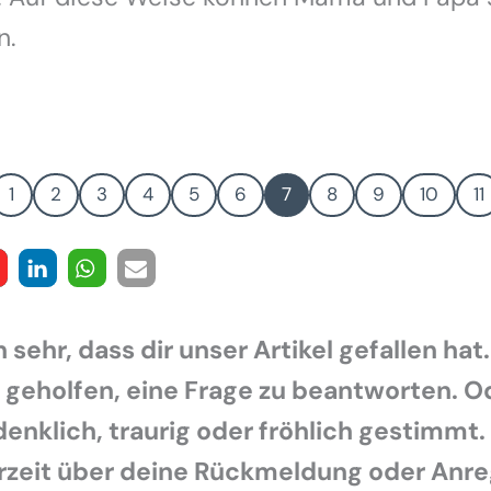
n.
1
2
3
4
5
6
7
8
9
10
11
 sehr, dass dir unser Artikel gefallen hat.
r geholfen, eine Frage zu beantworten. O
enklich, traurig oder fröhlich gestimmt.
rzeit über deine Rückmeldung oder Anr