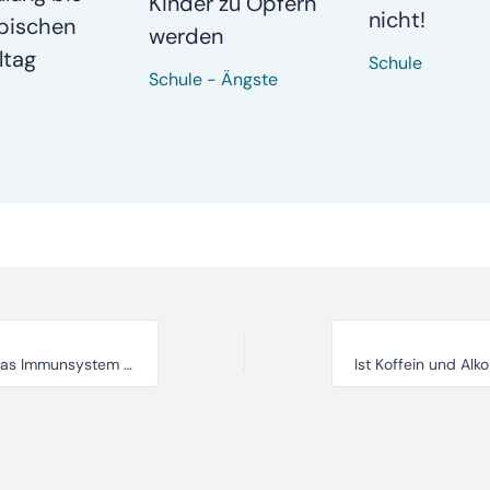
Kinder zu Opfern
nicht!
pischen
werden
ltag
Schule
Schule
-
Ängste
Schutz vor Krankheiten: Das Immunsystem von Babys und Kindern
Ist Koffein und Alkoh