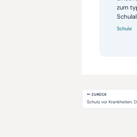
zum ty
Schulal
Schule
ZURÜCK