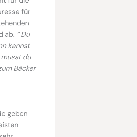
t für die
eresse für
stehenden
d ab.
” Du
ann kannst
 musst du
 zum Bäcker
ie geben
eisten
sehr