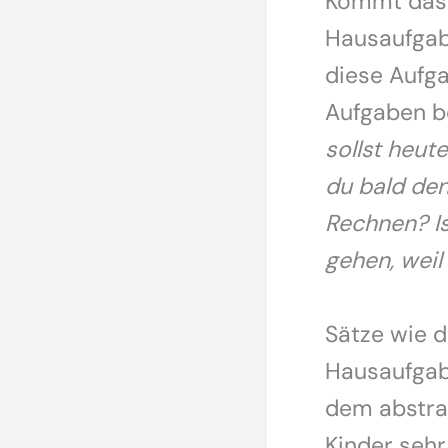
Kommt das K
Hausaufgabe
diese Aufga
Aufgaben be
sollst heute
du bald de
Rechnen? Is
gehen, weil
Sätze wie d
Hausaufgab
dem abstrak
Kinder seh