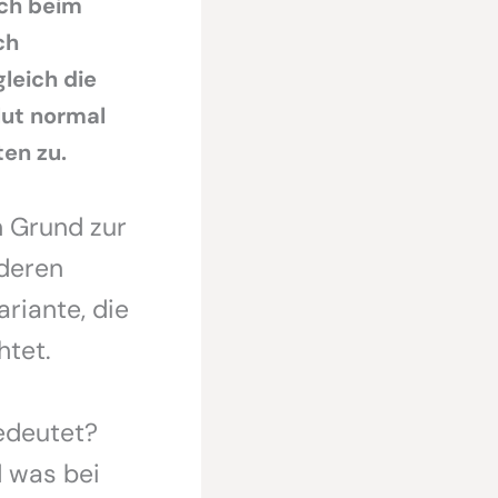
uch beim
ch
leich die
lut normal
ten zu.
n Grund zur
rderen
riante, die
htet.
edeutet?
 was bei