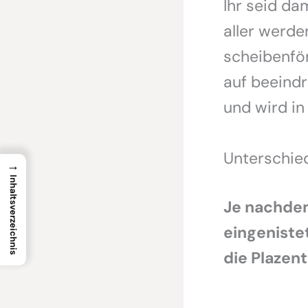
Ihr seid da
aller werd
scheibenfö
auf beeind
und wird in
Unterschie
→
Inhaltsverzeichnis
Je nachdem
eingeniste
die Plazent