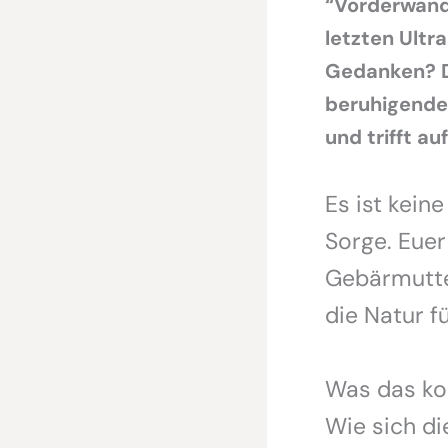
“Vorderwandp
letzten Ultr
Gedanken? Da
beruhigende 
und trifft a
Es ist kein
Sorge. Euer
Gebärmutter
die Natur f
Was das ko
Wie sich d