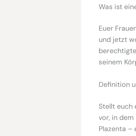
Was ist ei
Euer Frauen
und jetzt w
berechtigte
seinem Körp
Definition 
Stellt euc
vor, in dem
Plazenta – 