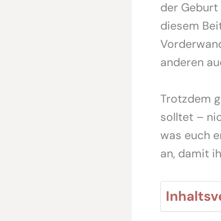
der Geburt 
diesem Bei
Vorderwandp
anderen au
Trotzdem gi
solltet – n
was euch e
an, damit i
Inhaltsv