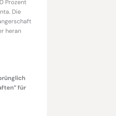
40 Prozent
ta. Die
angerschaft
er heran
prünglich
ften” für