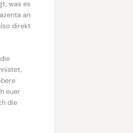
gt, was es
lazenta an
lso direkt
 die
nistet,
obere
ch euer
ch die