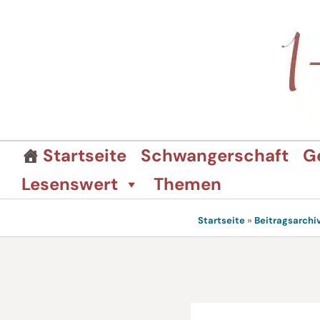
Zum
Inhalt
springen
Startseite
Schwangerschaft
G
Lesenswert
Themen
Startseite
»
Beitragsarchi