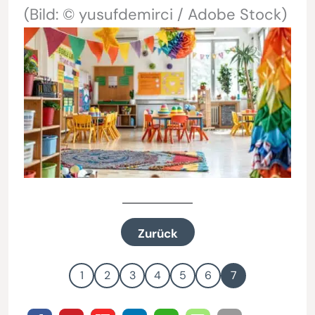
(Bild: © yusufdemirci / Adobe Stock)
Zurück
1
2
3
4
5
6
7