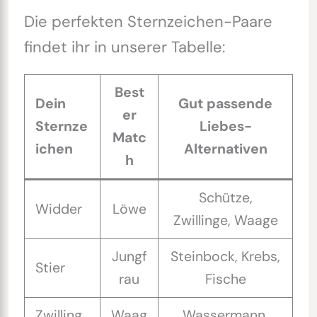
Die perfekten Sternzeichen-Paare
findet ihr in unserer Tabelle:
Best
Dein
Gut passende
er
Sternze
Liebes-
Matc
ichen
Alternativen
h
Schütze,
Widder
Löwe
Zwillinge, Waage
Jungf
Steinbock, Krebs,
Stier
rau
Fische
Zwilling
Waag
Wassermann,