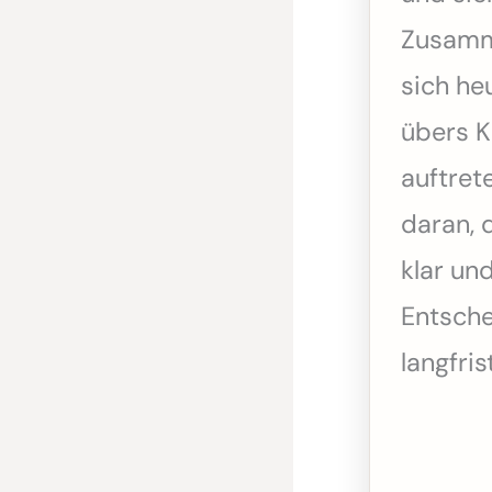
Zusamme
sich heu
übers K
auftret
daran, 
klar un
Entsche
langfris