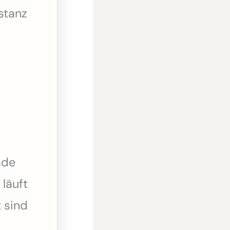
stanz
ade
 läuft
t sind