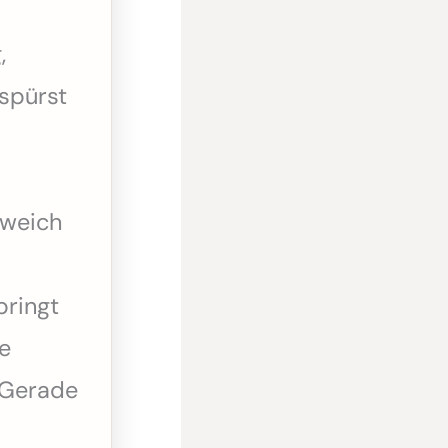
,
spürst
 weich
bringt
te
 Gerade