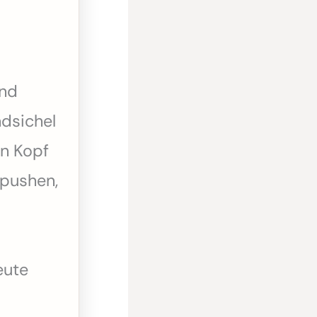
und
dsichel
n Kopf
 pushen,
eute