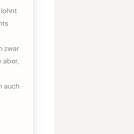
lohnt
hts
h zwar
e aber,
n auch