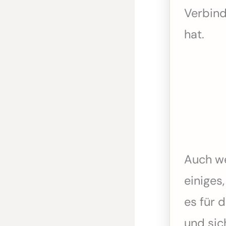
Verbind
hat.
Auch we
einiges,
es für 
und sich