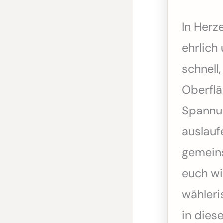
In Herze
ehrlich
schnell
Oberflä
Spannun
auslaufe
gemeins
euch wi
wähleri
in dies