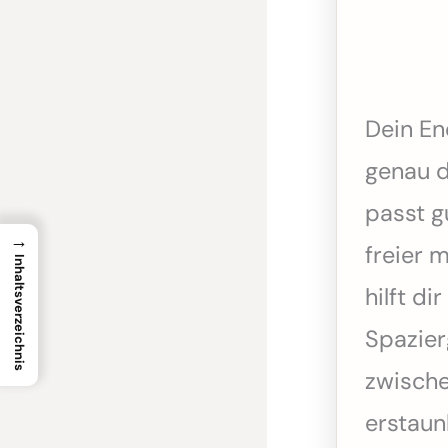
Dein En
genau d
passt g
→
freier 
Inhaltsverzeichnis
hilft d
Spazier
zwische
erstaun