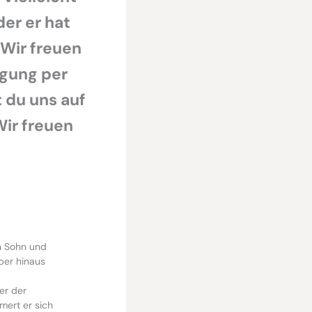
der er hat
 Wir freuen
egung per
 du uns auf
Wir freuen
n Sohn und
über hinaus
er der
mert er sich