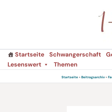
Zum
Inhalt
springen
Startseite
Schwangerschaft
G
Lesenswert
Themen
Startseite
»
Beitragsarchiv
»
Fa