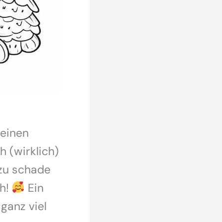
leinen
h (wirklich)
 zu schade
ch!
Ein
ganz viel