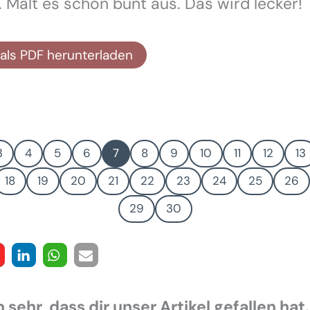
 Malt es schön bunt aus. Das wird lecker!
als PDF herunterladen
3
4
5
6
7
8
9
10
11
12
13
18
19
20
21
22
23
24
25
26
29
30
 sehr, dass dir unser Artikel gefallen hat.