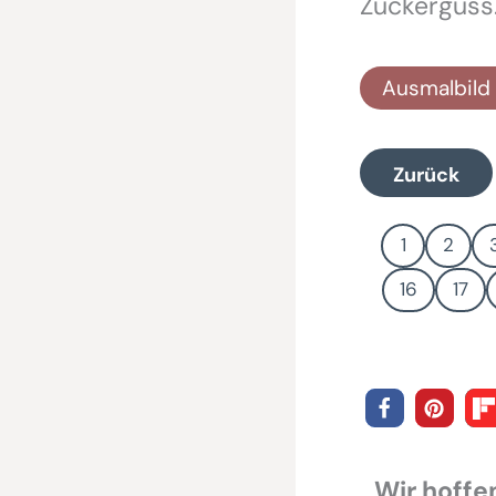
Zuckerguss.
Ausmalbild 
Zurück
1
2
16
17
Wir hoffen