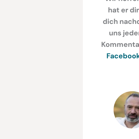
hat er di
dich nachd
uns jede
Kommentar,
Faceboo