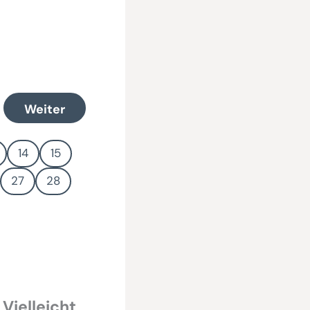
Weiter
14
15
27
28
 Vielleicht