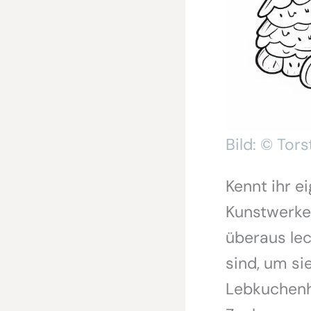
Bild: © Tors
Kennt ihr e
Kunstwerke 
überaus lec
sind, um si
Lebkuchenh