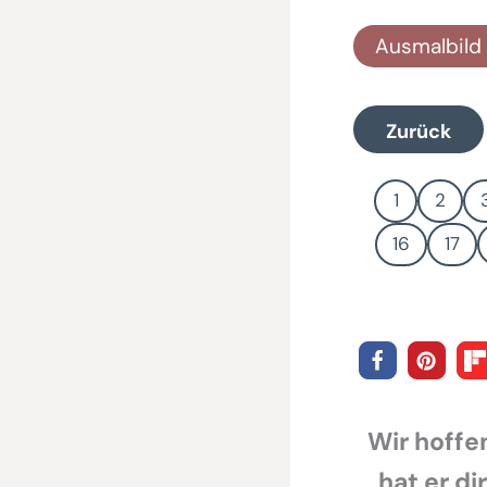
Ausmalbild 
Zurück
1
2
16
17
Wir hoffen
hat er di