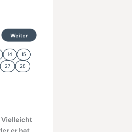
Weiter
14
15
27
28
 Vielleicht
der er hat