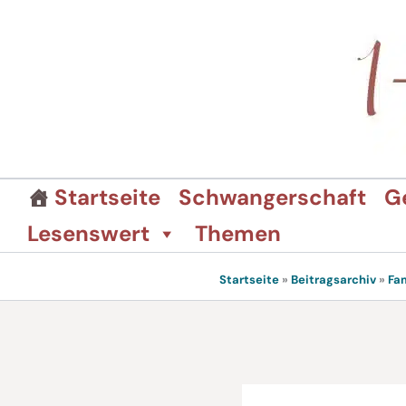
Zum
Inhalt
springen
Startseite
Schwangerschaft
G
Lesenswert
Themen
Startseite
»
Beitragsarchiv
»
Fa