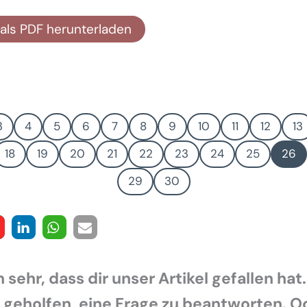
als PDF herunterladen
3
4
5
6
7
8
9
10
11
12
13
18
19
20
21
22
23
24
25
26
29
30
 sehr, dass dir unser Artikel gefallen hat.
r geholfen, eine Frage zu beantworten. O