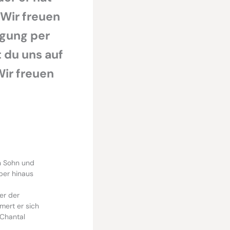
 Wir freuen
egung per
 du uns auf
Wir freuen
n Sohn und
über hinaus
er der
mert er sich
 Chantal