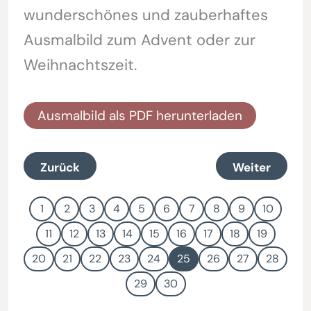
wunderschönes und zauberhaftes
Ausmalbild zum Advent oder zur
Weihnachtszeit.
Ausmalbild als PDF herunterladen
Zurück
Weiter
1
2
3
4
5
6
7
8
9
10
11
12
13
14
15
16
17
18
19
20
21
22
23
24
25
26
27
28
29
30