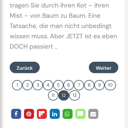
tragen Sie durch ihren Kot – ihren
Mist – von Baum zu Baum. Eine
Tatsache, die man nicht unbedingt
wissen muss. Aber JETZT ist es eben
DOCH passiert ..
Zurück
Weiter
1
2
3
4
5
6
7
8
9
10
11
12
13