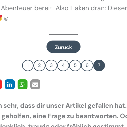
e Abenteuer bereit. Also Haken dran: Diese
☺
Zurück
1
2
3
4
5
6
7
 sehr, dass dir unser Artikel gefallen hat.
r geholfen, eine Frage zu beantworten. O
enklich, traurig oder fröhlich gestimmt.