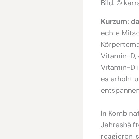
Bild: © kar
Kurzum: das
echte Mits
Körpertempe
Vitamin-D, 
Vitamin-D i
es erhöht 
entspannend
In Kombinat
Jahreshälft
reagieren, 