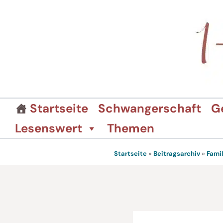
Zum
Inhalt
springen
Startseite
Schwangerschaft
G
Lesenswert
Themen
Startseite
»
Beitragsarchiv
»
Fami