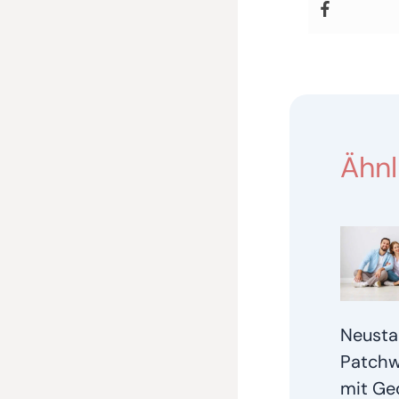
Ähnl
Neustar
Patchw
mit Ge