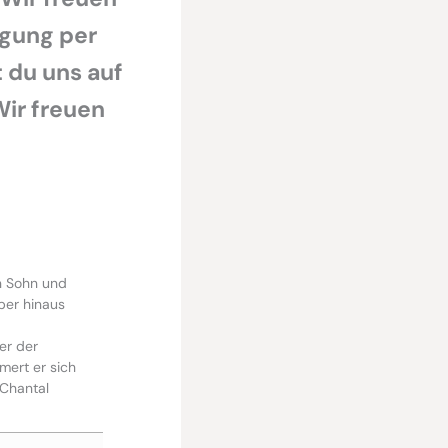
egung per
 du uns auf
Wir freuen
n Sohn und
über hinaus
er der
mert er sich
 Chantal