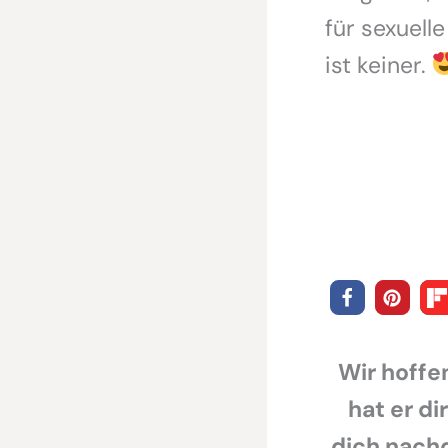
für sexuell
ist keiner.
Wir hoffen
hat er di
dich nachd