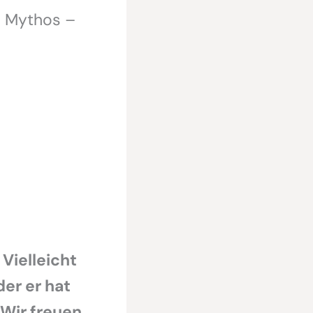
r Mythos –
 Vielleicht
der er hat
 Wir freuen