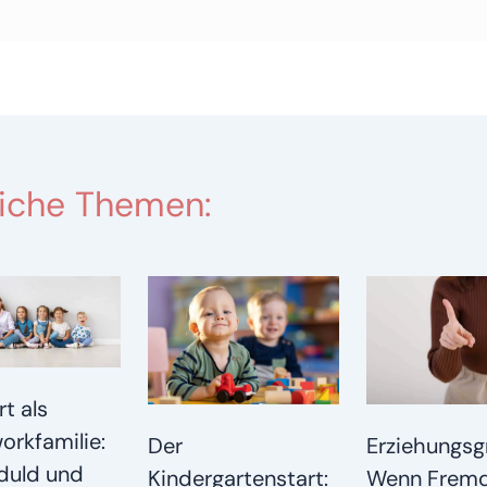
iche Themen:
t als
orkfamilie:
Erziehungsg
Der
duld und
Wenn Fremd
Kindergartenstart: