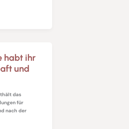
 habt ihr
aft und
thält das
ungen für
nd nach der