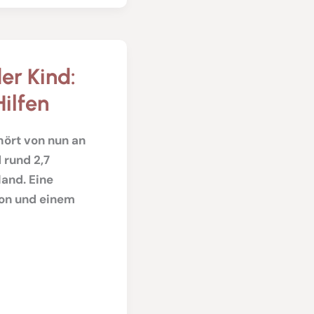
er Kind:
ilfen
hört von nun an
 rund 2,7
and. Eine
ion und einem