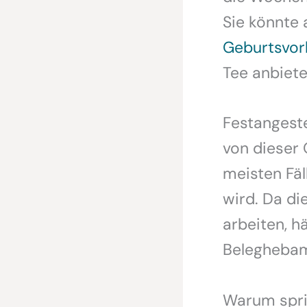
Sie könnte 
Geburtsvor
Tee anbiete
Festangest
von dieser 
meisten Fä
wird. Da di
arbeiten, h
Beleghebam
Warum spri