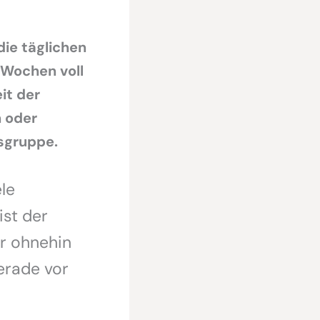
die täglichen
 Wochen voll
it der
 oder
fsgruppe.
le
st der
er ohnehin
erade vor