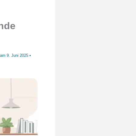
ende
t am
9. Juni 2025
•