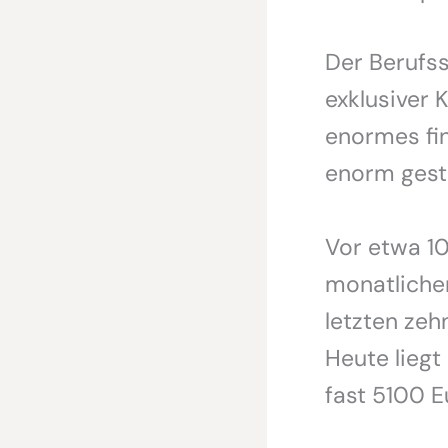
Der Berufss
exklusiver K
enormes fina
enorm gest
Vor etwa 1
monatlichen
letzten zeh
Heute liegt 
fast 5100 E