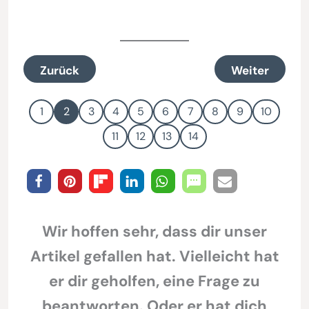
Zurück
Weiter
1
2
3
4
5
6
7
8
9
10
11
12
13
14
Wir hoffen sehr, dass dir unser
Artikel gefallen hat. Vielleicht hat
er dir geholfen, eine Frage zu
beantworten. Oder er hat dich