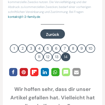
kommerzielle Zwecke nutzen. Die Vervielfältigung und der
Abdruck zu kommerziellen Zwecken, bedarf einer vorherigen
schriftlichen Vereinbarung und Zustimmung.
Bei Fragen
kontakt@1-2-family.de
.
Zurück
1
2
3
4
5
6
7
8
9
10
11
12
13
14
Wir hoffen sehr, dass dir unser
Artikel gefallen hat. Vielleicht hat