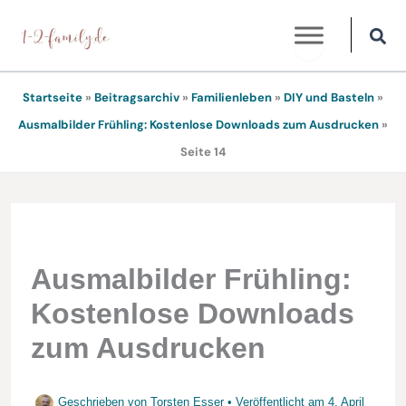
Zum
Inhalt
springen
Startseite
»
Beitragsarchiv
»
Familienleben
»
DIY und Basteln
»
Ausmalbilder Frühling: Kostenlose Downloads zum Ausdrucken
»
Seite 14
Ausmalbilder Frühling:
Kostenlose Downloads
zum Ausdrucken
Geschrieben von
Torsten Esser
• Veröffentlicht am
4. April