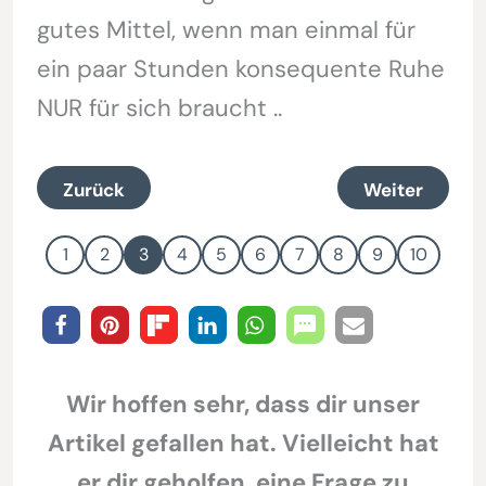
gutes Mittel, wenn man einmal für
ein paar Stunden konsequente Ruhe
NUR für sich braucht ..
Zurück
Weiter
1
2
3
4
5
6
7
8
9
10
Wir hoffen sehr, dass dir unser
Artikel gefallen hat. Vielleicht hat
er dir geholfen, eine Frage zu