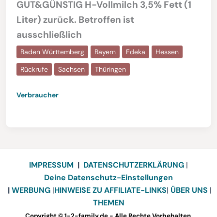
GUT&GÜNSTIG H-Vollmilch 3,5% Fett (1
Liter) zurück. Betroffen ist
ausschließlich
Baden Württemberg
Bayern
Edeka
Hessen
Rückrufe
Sachsen
Thüringen
Verbraucher
IMPRESSUM
|
DATENSCHUTZERKLÄRUNG
|
Deine Datenschutz-Einstellungen
|
WERBUNG
|
HINWEISE ZU AFFILIATE-LINKS
|
ÜBER UNS
|
THEMEN
Copyright © 1-2-family.de - Alle Rechte Vorbehalten.