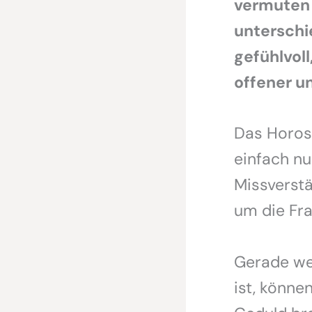
vermuten 
unterschi
gefühlvoll
offener u
Das Horosk
einfach nu
Missverst
um die Frag
Gerade wei
ist, könn