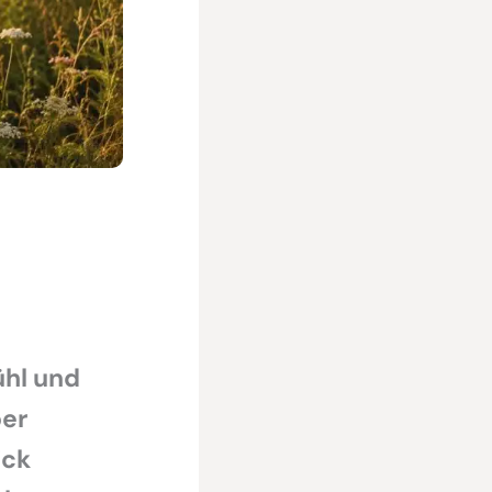
ühl und
ber
ick