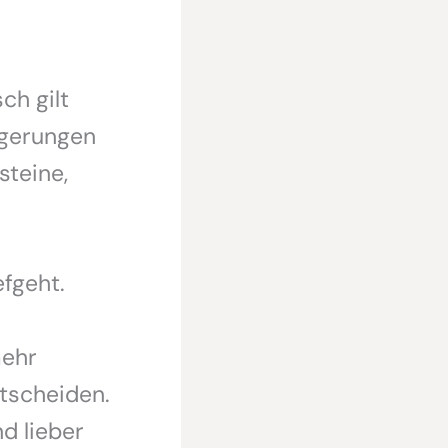
ch gilt
ögerungen
steine,
efgeht.
mehr
ntscheiden.
d lieber