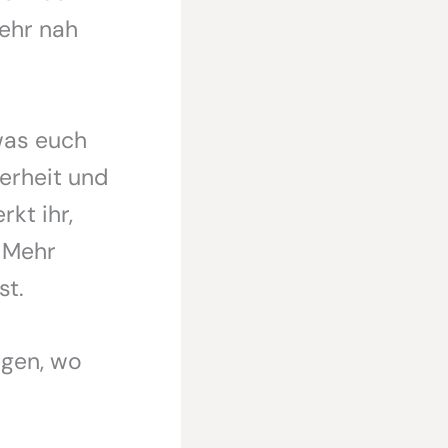
ehr nah
was euch
herheit und
rkt ihr,
 Mehr
st.
igen, wo