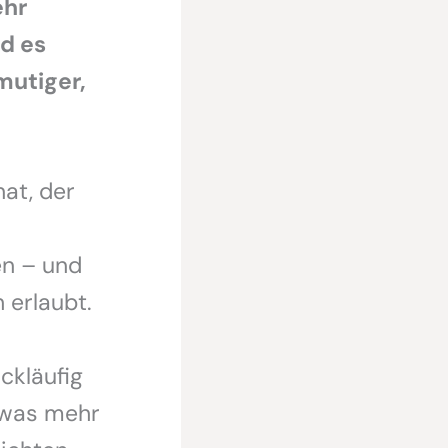
ehr
d es
mutiger,
at, der
en – und
h erlaubt.
ckläufig
twas mehr