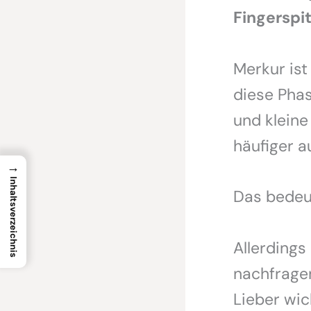
Fingerspi
Merkur ist 
diese Phas
und kleine
häufiger a
→
Inhaltsverzeichnis
Das bedeut
Allerdings
nachfragen
Lieber wic