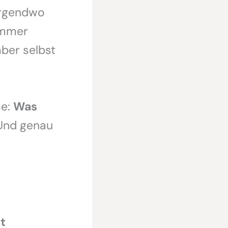
 irgendwo
 immer
aber selbst
se:
Was
nd genau
t