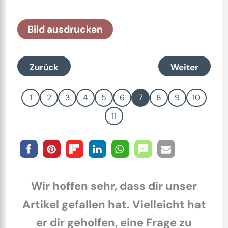
Bild ausdrucken
Zurück
Weiter
1
2
3
4
5
6
7
8
9
10
11
Wir hoffen sehr, dass dir unser
Artikel gefallen hat. Vielleicht hat
er dir geholfen, eine Frage zu