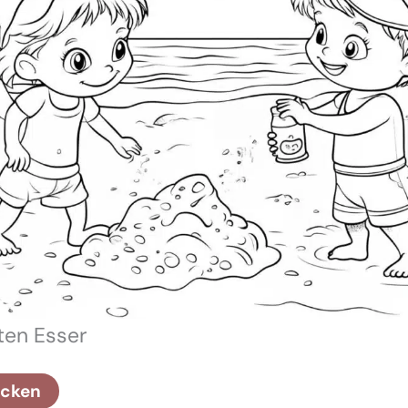
sten Esser
ucken