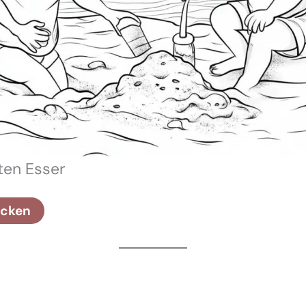
sten Esser
ucken