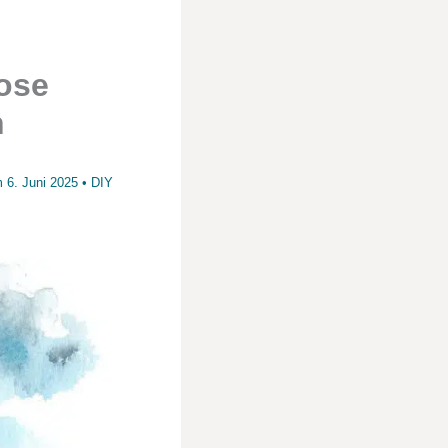
ose
n
am
6. Juni 2025
•
DIY