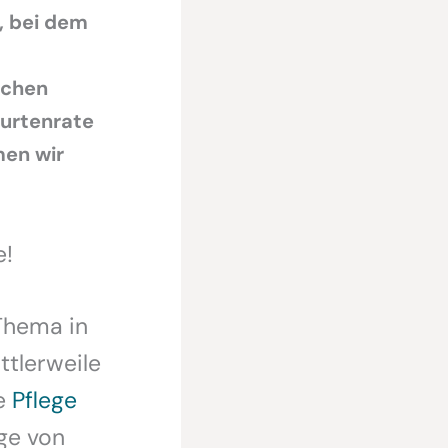
, bei dem
schen
burtenrate
men wir
e!
Thema in
tlerweile
ie
Pflege
ge von