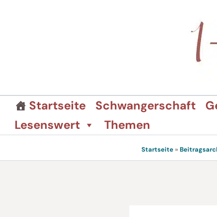
Zum
Inhalt
springen
Startseite
Schwangerschaft
G
Lesenswert
Themen
Startseite
»
Beitragsarc