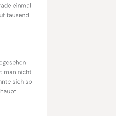
erade einmal
auf tausend
abgesehen
t man nicht
nnte sich so
rhaupt