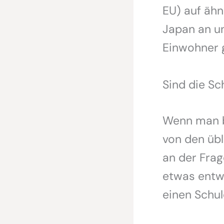
EU) auf ähn
Japan an un
Einwohner 
Sind die Sc
Wenn man b
von den übl
an der Frag
etwas entwi
einen Schu