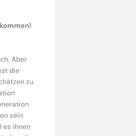
bekommen!
ch. Aber
st die
schätzen zu
ation
eneration
en sein
 es ihnen