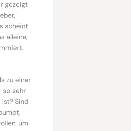
r gezeigt
geber,
es scheint
 alleine,
ummiert.
ls zu einer
– so sehr –
 ist? Sind
epumpt,
wollen, um