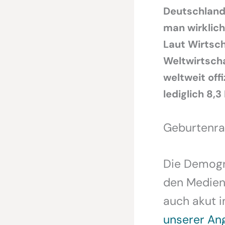
Deutschland 
man wirklich
Laut Wirtsc
Weltwirtscha
weltweit offi
lediglich 8,
Geburtenrat
Die Demogra
den Medien 
auch akut i
unserer An