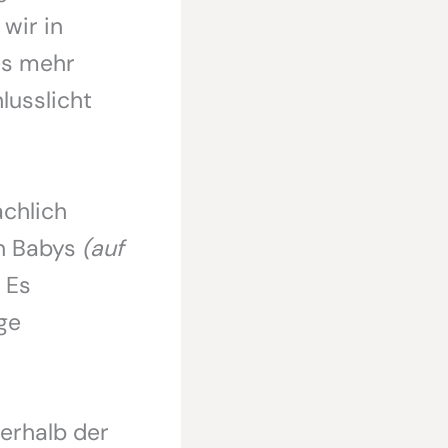
wir in
es mehr
lusslicht
ächlich
en Babys
(auf
 Es
ge
nerhalb der