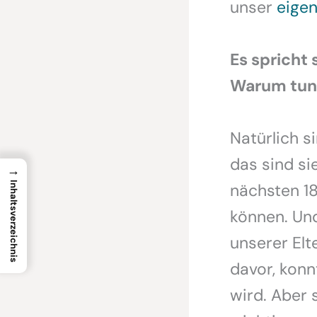
unser
eige
Es spricht 
Warum tun 
Natürlich s
das sind si
→
nächsten 18
Inhaltsverzeichnis
können. Un
unserer Elt
davor, konn
wird. Aber 