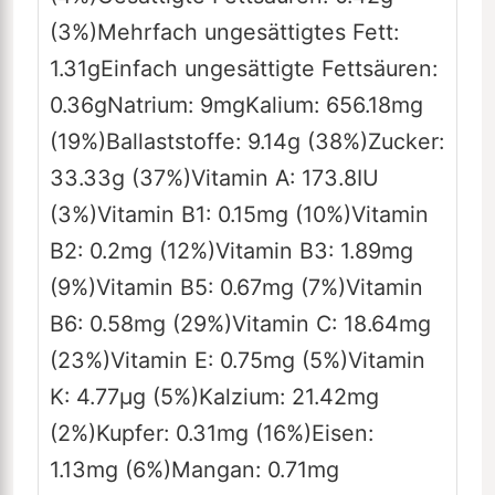
(3%)
Mehrfach ungesättigtes Fett:
1.31
g
Einfach ungesättigte Fettsäuren:
0.36
g
Natrium:
9
mg
Kalium:
656.18
mg
(19%)
Ballaststoffe:
9.14
g
(38%)
Zucker:
33.33
g
(37%)
Vitamin A:
173.8
IU
(3%)
Vitamin B1:
0.15
mg
(10%)
Vitamin
B2:
0.2
mg
(12%)
Vitamin B3:
1.89
mg
(9%)
Vitamin B5:
0.67
mg
(7%)
Vitamin
B6:
0.58
mg
(29%)
Vitamin C:
18.64
mg
(23%)
Vitamin E:
0.75
mg
(5%)
Vitamin
K:
4.77
µg
(5%)
Kalzium:
21.42
mg
(2%)
Kupfer:
0.31
mg
(16%)
Eisen:
1.13
mg
(6%)
Mangan:
0.71
mg