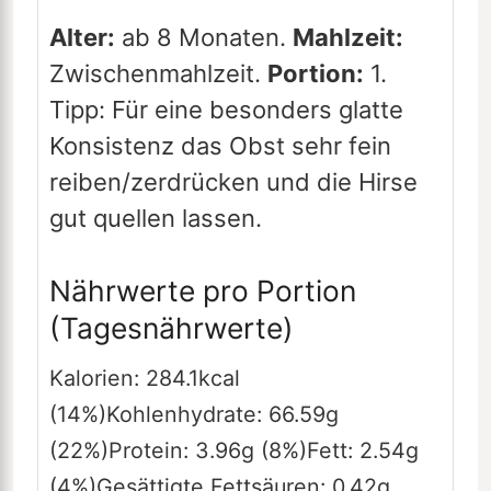
Alter:
ab 8 Monaten.
Mahlzeit:
Zwischenmahlzeit.
Portion:
1.
Tipp: Für eine besonders glatte
Konsistenz das Obst sehr fein
reiben/zerdrücken und die Hirse
gut quellen lassen.
Nährwerte pro Portion
(Tagesnährwerte)
Kalorien:
284.1
kcal
(14%)
Kohlenhydrate:
66.59
g
(22%)
Protein:
3.96
g
(8%)
Fett:
2.54
g
(4%)
Gesättigte Fettsäuren:
0.42
g