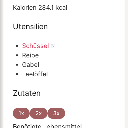
Kalorien
284.1
kcal
Utensilien
Schüssel
Reibe
Gabel
Teelöffel
Zutaten
1x
2x
3x
Benötigte Lebensmittel