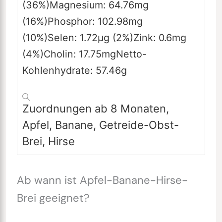
(36%)
Magnesium:
64.76
mg
(16%)
Phosphor:
102.98
mg
(10%)
Selen:
1.72
µg
(2%)
Zink:
0.6
mg
(4%)
Cholin:
17.75
mg
Netto-
Kohlenhydrate:
57.46
g
Zuordnungen
ab 8 Monaten,
Apfel, Banane, Getreide-Obst-
Brei, Hirse
Ab wann ist Apfel-Banane-Hirse-
Brei geeignet?