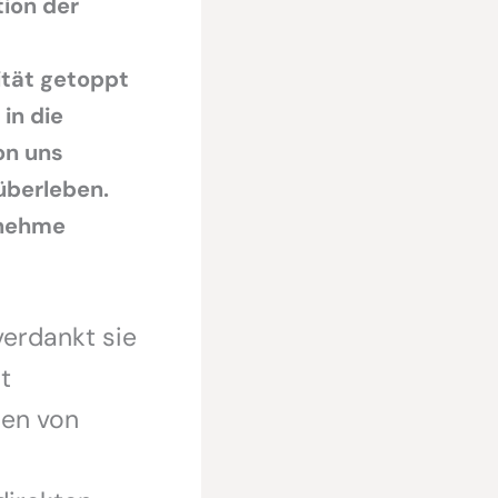
tion der
ität getoppt
in die
on uns
überleben.
enehme
verdankt sie
t
hen von