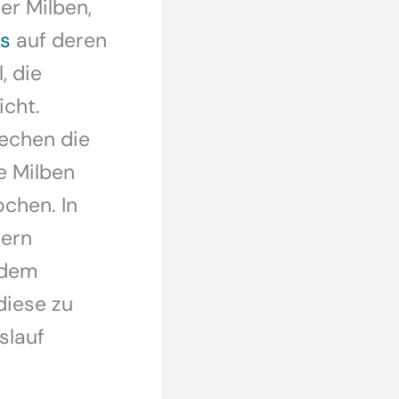
er Milben,
s
auf deren
, die
cht.
echen die
e Milben
chen. In
iern
 dem
diese zu
slauf