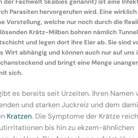
in der Fachwelt Skabies genannt) ist eine Infek
rch Parasiten hervorgerufen wird. Eine wirklich
Vorstellung, welche nur noch durch die Real
slösenden Krätz-Milben bohren nämlich Tunnel 
schicht und legen dort ihre Eier ab. Sie sind v
s Wirt abhängig und können auch nur auf uns 
hochansteckend und bringt eine Menge unang
t sich.
gibt es bereits seit Urzeiten. Ihren Namen 
enden und starken Juckreiz und dem dami
en
Kratzen
. Die Symptome der Krätze reic
utirritationen bis hin zu ekzem-ähnlichen