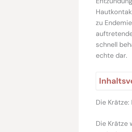
Entzündunge
Hautkontakt
zu Endemien
auftretende
schnell beh
echte dar.
Inhaltsv
Die Krätze:
Die Krätze 