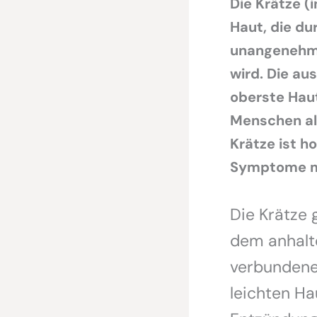
Die Krätze (
Haut, die du
unangenehme 
wird. Die au
oberste Haut
Menschen al
Krätze ist 
Symptome mi
Die Krätze 
dem anhalt
verbunden
leichten Ha