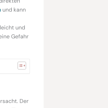
direkten
h
und kann
leicht und
eine Gefahr
rsacht. Der