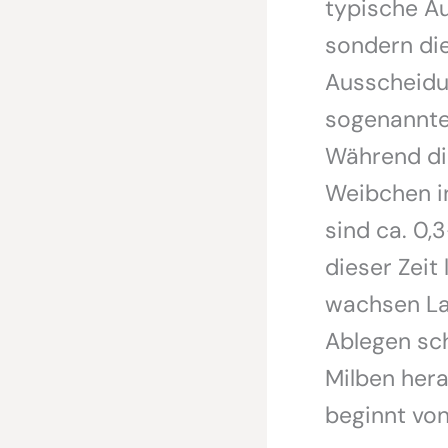
typische Au
sondern di
Ausscheidun
sogenannten
Während di
Weibchen in
sind ca. 0,
dieser Zeit 
wachsen La
Ablegen sch
Milben hera
beginnt von