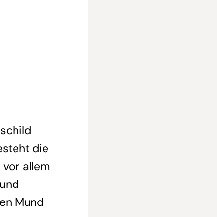
rschild
esteht die
 vor allem
 und
nen Mund