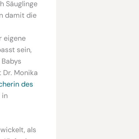
h Säuglinge
n damit die
r eigene
sst sein,
n Babys
t Dr. Monika
cherin des
 in
ickelt, als