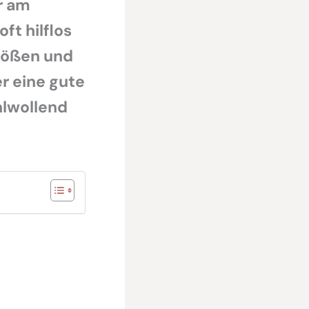
r am
ft hilflos
Größen und
r eine gute
lwollend