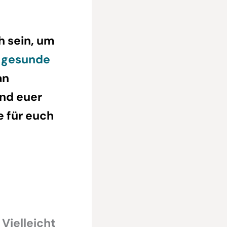
h sein, um
 gesunde
an
und euer
e für euch
 Vielleicht