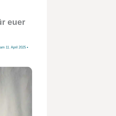
ür euer
t am
11. April 2025
•