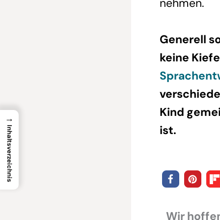
nehmen.
Generell so
keine Kief
Sprachent
verschiede
Kind gemei
→
ist.
Inhaltsverzeichnis
Wir hoffen