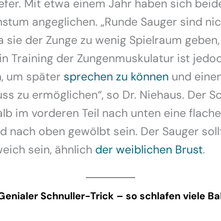
efer. Mit etwa einem Jahr haben sich beide
stum angeglichen. „Runde Sauger sind nic
a sie der Zunge zu wenig Spielraum geben,
n Training der Zungenmuskulatur ist jedo
h, um später
sprechen zu können
und einen
ss zu ermöglichen“, so Dr. Niehaus. Der Sc
alb im vorderen Teil nach unten eine flache
d nach oben gewölbt sein. Der Sauger sol
eich sein, ähnlich
der weiblichen Brust
.
Genialer Schnuller-Trick – so schlafen viele B