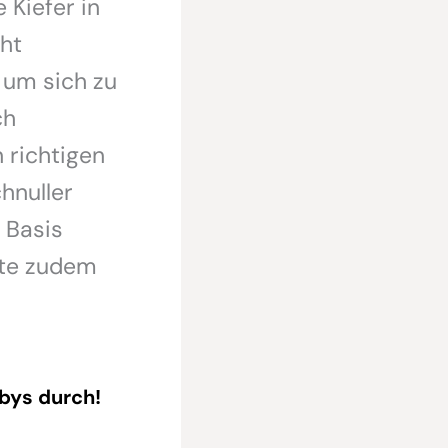
 Kiefer in
ht
 um sich zu
ch
 richtigen
hnuller
 Basis
lte zudem
abys durch!