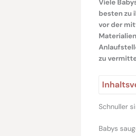
Viele Baby
besten zu i
vor der mi
Materialie
Anlaufstel
zu vermitte
Inhaltsv
Schnuller s
Babys saug