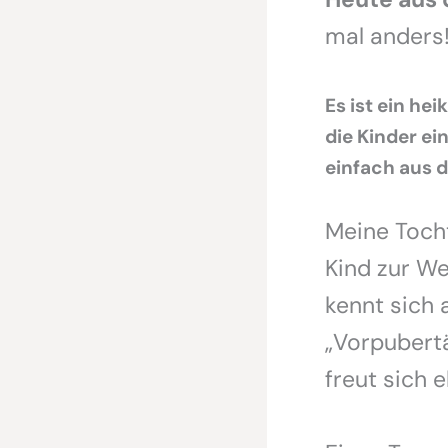
mal anders
Es ist ein he
die Kinder ei
einfach aus 
Meine Tochte
Kind zur We
kennt sich a
„Vorpubertä
freut sich 