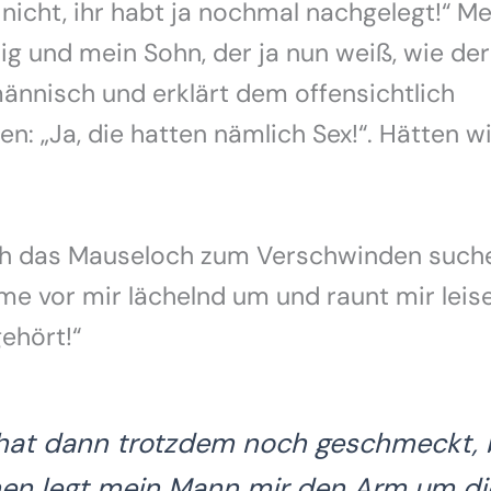
 nicht, ihr habt ja nochmal nachgelegt!“ M
dig und mein Sohn, der ja nun weiß, wie der
ännisch und erklärt dem offensichtlich
n: „Ja, die hatten nämlich Sex!“. Hätten w
h das Mauseloch zum Verschwinden suche
me vor mir lächelnd um und raunt mir leise
gehört!“
 hat dann trotzdem noch geschmeckt,
hen legt mein Mann mir den Arm um di