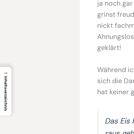
ja noch gar
grinst freu
nickt fachm
Ahnungslose
geklärt!
Während ic
→
Inhaltsverzeichnis
sich die Da
hat keiner 
Das Eis
raus ge