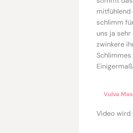
stimmt das?
mitfühlend 
schlimm für
uns ja sehr
zwinkere ih
Schlimmes i
Einigermaße
Vulva Mas
Video wird