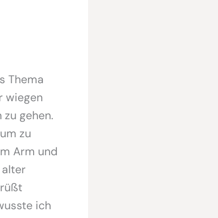
das Thema
r wiegen
 zu gehen.
 um zu
dem Arm und
alter
rüßt
wusste ich