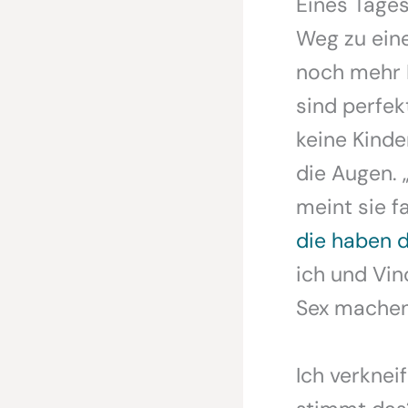
Eines Tages
Weg zu eine
noch mehr B
sind perfek
keine Kind
die Augen.
meint sie f
die haben 
ich und Vi
Sex machen
Ich verknei