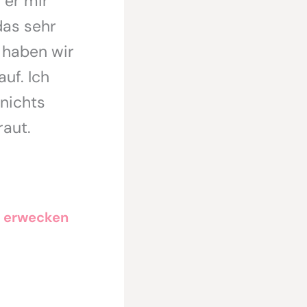
 er mir
das sehr
h haben wir
uf. Ich
nichts
raut.
n erwecken