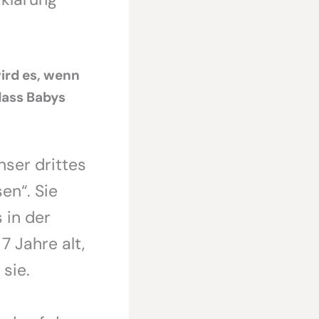
wird es, wenn
 dass Babys
nser drittes
en“. Sie
s in der
7 Jahre alt,
sie.