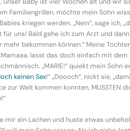
, unser Baby ist vier Wochen alt und wir s
m Familiengrillen, möchte mein Sohn wiss
abies kriegen werden. „Nein“, sage ich, „d
t für uns! Bald gehe ich zum Arzt und dan
er mehr bekommen können.“ Meine Tochter
 „Mamaaa, lasst das doch einfach mit dem
achmännisch. „MARIE!“ quiekt mein Sohn en
doch keinen Sex
!“ „Doooch“, nickt sie, „dam
nce zur Welt kommen konnten, MUSSTEN di
!“
fe mir ein Lachen und huste etwas unbeho