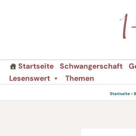
Zum
Inhalt
springen
Startseite
Schwangerschaft
G
Lesenswert
Themen
Startseite
»
B