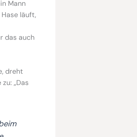
ein Mann
 Hase läuft,
ir das auch
, dreht
 zu: „Das
 beim
e