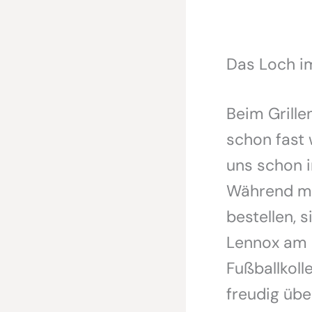
Das Loch i
Beim Grille
schon fast 
uns schon i
Während me
bestellen,
Lennox am a
Fußballkol
freudig übe