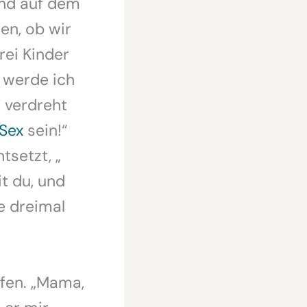
ind auf dem
en, ob wir
rei Kinder
n werde ich
 verdreht
Sex
sein!“
tsetzt, „
it du, und
e dreimal
lfen. „Mama,