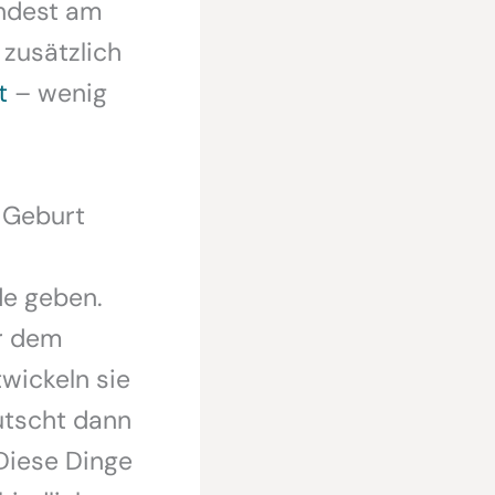
indest am
 zusätzlich
t
– wenig
 Geburt
de geben.
er dem
wickeln sie
utscht dann
Diese Dinge