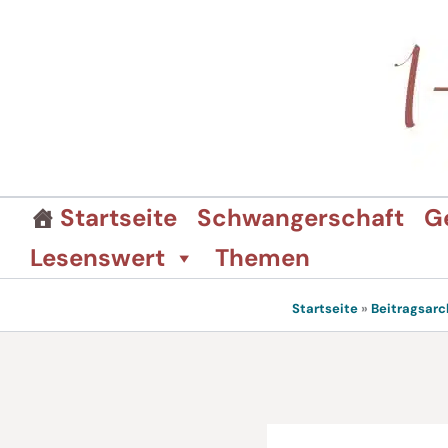
Zum
Inhalt
springen
Startseite
Schwangerschaft
G
Lesenswert
Themen
Startseite
»
Beitragsarc