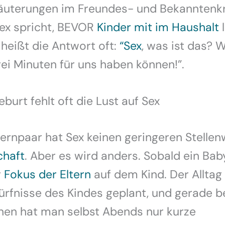
läuterungen im Freundes- und Bekanntenk
ex spricht, BEVOR
Kinder mit im Haushalt
l
 heißt die Antwort oft:
“Sex
, was ist das? W
ei Minuten für uns haben können!”.
burt fehlt oft die Lust auf Sex
ternpaar hat Sex keinen geringeren Stellenw
chaft
. Aber es wird anders. Sobald ein Ba
r
Fokus der Eltern
auf dem Kind. Der Alltag
rfnisse des Kindes geplant, und gerade b
en hat man selbst Abends nur kurze