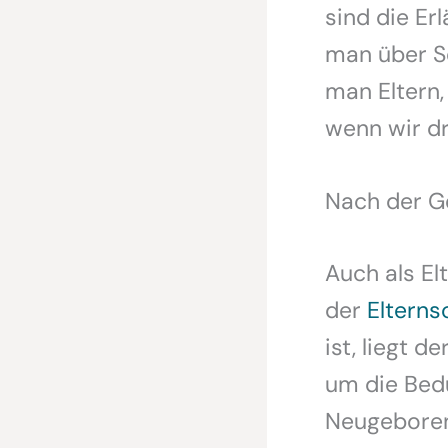
sind die Er
man über S
man Eltern,
wenn wir dr
Nach der Ge
Auch als El
der
Elterns
ist, liegt de
um die Bedü
Neugeboren