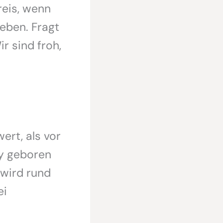
reis, wenn
eben. Fragt
ir sind froh,
ert, als vor
by geboren
 wird rund
ei