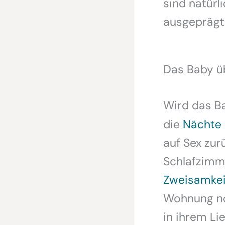
sind natür
ausgeprägt
Das Baby ü
Wird das Ba
die
Nächte 
auf Sex zur
Schlafzimme
Zweisamkei
Wohnung no
in ihrem Li