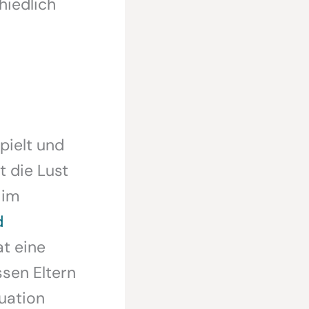
hiedlich
pielt und
 die Lust
 im
d
at eine
sen Eltern
tuation