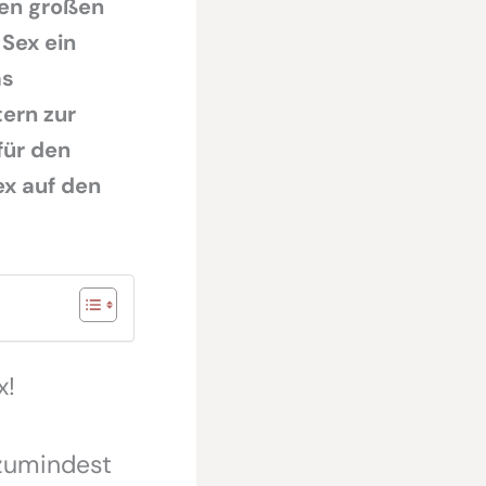
nen großen
 Sex ein
as
tern zur
für den
ex auf den
x!
 zumindest