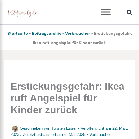
Zum
Inhalt
springen
Startseite
»
Beitragsarchiv
»
Verbraucher
»
Erstickungsgefahr:
Ikea ruft Angelspiel für Kinder zurück
Erstickungsgefahr: Ikea
ruft Angelspiel für
Kinder zurück
Geschrieben von
Torsten Esser
• Veröffentlicht am
22. März
2023
/
Zuletzt aktualisiert am
6. Mai 2025
•
Verbraucher