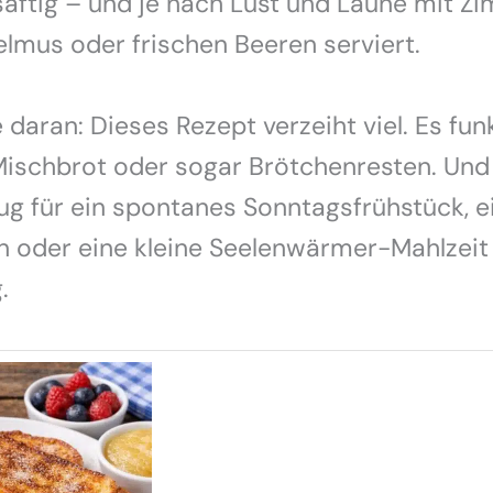
aftig – und je nach Lust und Laune mit Zi
elmus oder frischen Beeren serviert.
daran: Dieses Rezept verzeiht viel. Es funk
Mischbrot oder sogar Brötchenresten. Und 
ug für ein spontanes Sonntagsfrühstück, e
n oder eine kleine Seelenwärmer-Mahlzei
.