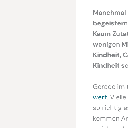
Manchmal s
begeistern
Kaum Zutat
wenigen Mi
Kindheit, 
Kindheit s
Gerade im t
wert
. Viel
so richtig 
kommen Arme