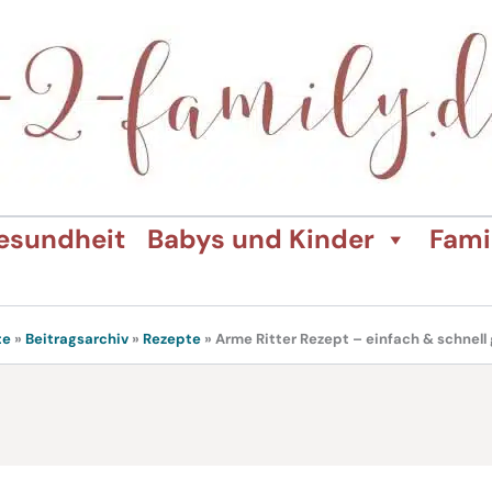
esundheit
Babys und Kinder
Fami
te
»
Beitragsarchiv
»
Rezepte
»
Arme Ritter Rezept – einfach & schnel