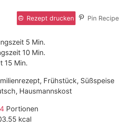
Rezept drucken
Pin Recipe
Minuten
ungszeit
5
Min.
Minuten
ngszeit
10
Min.
Minuten
it
15
Min.
milienrezept, Frühstück, Süßspeise
tsch, Hausmannskost
4
Portionen
03.55
kcal