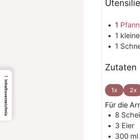
Utensili
1
Pfann
1 klein
1 Schn
Zutaten
→
Inhaltsverzeichnis
1x
2x
Für die Ar
8
Sche
3
Eier
300
ml