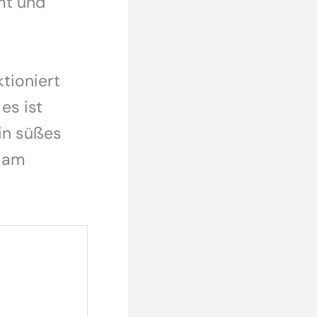
mt und
tioniert
es ist
in süßes
t am