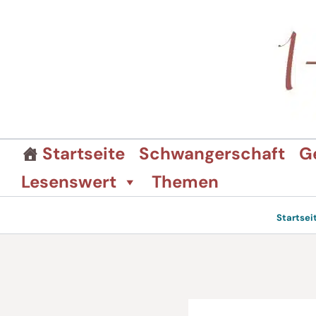
Zum
Inhalt
springen
Startseite
Schwangerschaft
G
Lesenswert
Themen
Startsei