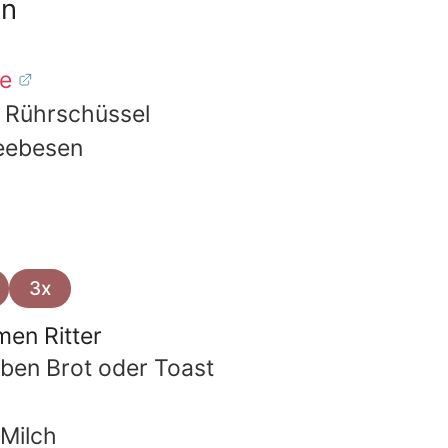
en
e
e Rührschüssel
eebesen
3x
men Ritter
iben
Brot oder Toast
Milch