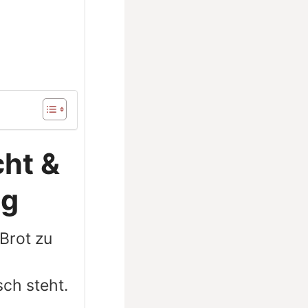
cht &
ng
 Brot zu
sch steht.