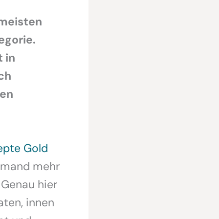
 meisten
egorie.
 in
ch
nen
epte Gold
niemand mehr
 Genau hier
ten, innen