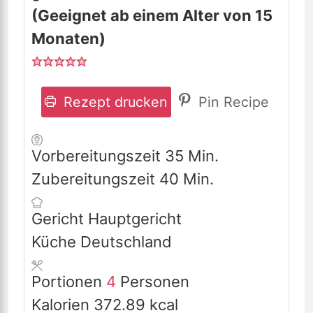
(Geeignet ab einem Alter von 15
Monaten)
Rezept drucken
Pin Recipe
Minuten
Vorbereitungszeit
35
Min.
Minuten
Zubereitungszeit
40
Min.
Gericht
Hauptgericht
Küche
Deutschland
Portionen
4
Personen
Kalorien
372.89
kcal