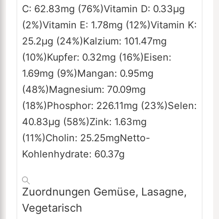
C:
62.83
mg
(76%)
Vitamin D:
0.33
µg
(2%)
Vitamin E:
1.78
mg
(12%)
Vitamin K:
25.2
µg
(24%)
Kalzium:
101.47
mg
(10%)
Kupfer:
0.32
mg
(16%)
Eisen:
1.69
mg
(9%)
Mangan:
0.95
mg
(48%)
Magnesium:
70.09
mg
(18%)
Phosphor:
226.11
mg
(23%)
Selen:
40.83
µg
(58%)
Zink:
1.63
mg
(11%)
Cholin:
25.25
mg
Netto-
Kohlenhydrate:
60.37
g
Zuordnungen
Gemüse, Lasagne,
Vegetarisch