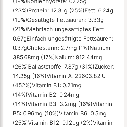
(19%)
Kohlenhydrate:
67.75
g
(23%)
Protein:
12.31
g
(25%)
Fett:
6.24
g
(10%)
Gesättigte Fettsäuren:
3.33
g
(21%)
Mehrfach ungesättigtes Fett:
0.67
g
Einfach ungesättigte Fettsäuren:
0.37
g
Cholesterin:
2.7
mg
(1%)
Natrium:
385.68
mg
(17%)
Kalium:
912.44
mg
(26%)
Ballaststoffe:
7.37
g
(31%)
Zucker:
14.25
g
(16%)
Vitamin A:
22603.82
IU
(452%)
Vitamin B1:
0.21
mg
(14%)
Vitamin B2:
0.24
mg
(14%)
Vitamin B3:
3.2
mg
(16%)
Vitamin
B5:
0.96
mg
(10%)
Vitamin B6:
0.5
mg
(25%)
Vitamin B12:
0.12
µg
(2%)
Vitamin