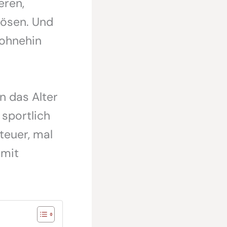
eren,
lösen. Und
 ohnehin
n das Alter
 sportlich
teuer, mal
 mit