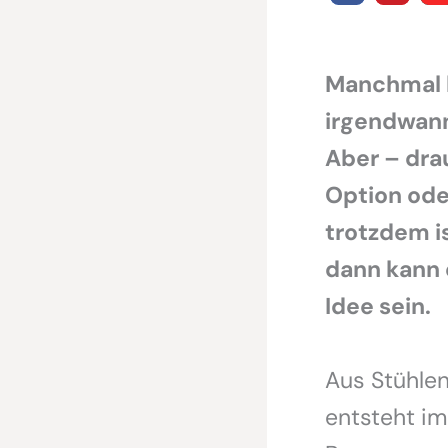
Manchmal b
irgendwann
Aber – drau
Option ode
trotzdem i
dann kann 
Idee sein.
Aus Stühlen
entsteht im