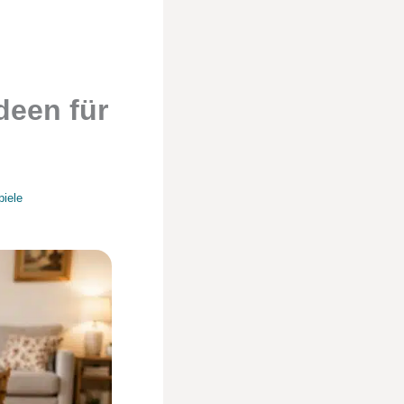
deen für
piele