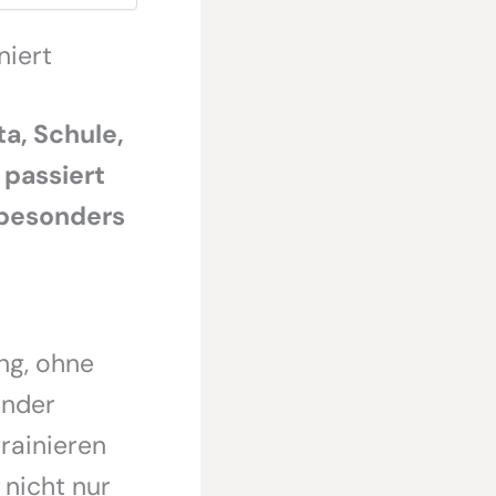
niert
ta, Schule,
 passiert
 besonders
ng, ohne
inder
rainieren
 nicht nur