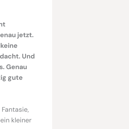
ht
nau jetzt.
 keine
edacht. Und
ss. Genau
ig gute
 Fantasie,
in kleiner