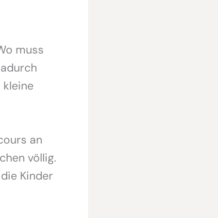
 Wo muss
Dadurch
 kleine
rcours an
hen völlig.
 die Kinder