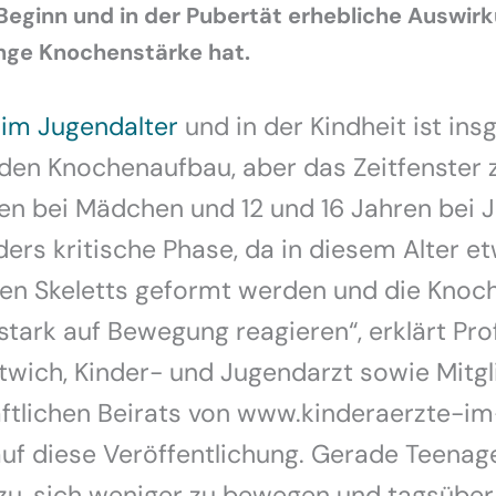
 Beginn und in der Pubertät erhebliche Auswir
nge Knochenstärke hat.
g
im Jugendalter
und in der Kindheit ist in
 den Knochenaufbau, aber das Zeitfenster 
en bei Mädchen und 12 und 16 Jahren bei J
ers kritische Phase, da in diesem Alter 
en Skeletts geformt werden und die Knoc
tark auf Bewegung reagieren“, erklärt Prof
wich, Kinder- und Jugendarzt sowie Mitgl
ftlichen Beirats von www.kinderaerzte-im
uf diese Veröffentlichung. Gerade Teenag
zu, sich weniger zu bewegen und tagsüber