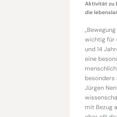
Aktivität zu
die lebensla
„Bewegun
wichtig für
und 14 Jahr
eine besond
menschlich
besonders s
Jürgen Nent
wissenscha
mit Bezug a
aber oft da