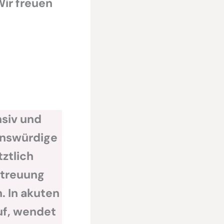
Wir freuen
nsiv und
uenswürdige
ztlich
etreuung
. In akuten
uf, wendet