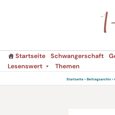
Zum
Inhalt
springen
Startseite
Schwangerschaft
G
Lesenswert
Themen
Startseite
»
Beitragsarchiv
»