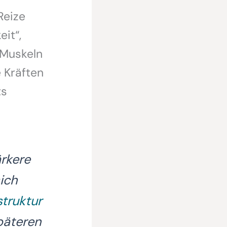
Reize
it“,
Muskeln
 Kräften
ts
rkere
ich
truktur
päteren